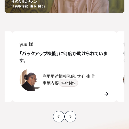
yuu 様
侍
が
「バックアップ機能」に何度か助けられていま
他
す。
き
利用用途
情報発信、サイト制作
事業内容
Web制作