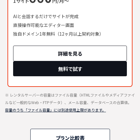
1サイト
円/月〜
AIと会話するだけでサイトが完成
直接操作可能なエディター画面
独自ドメイン1年無料（12ヶ月以上契約対象）
詳細を見る
無料で試す
※ レンタルサーバーの容量はファイル容量（HTMLファイルやメディアファイ
ルなど一般的なWeb・FTPデータ）、メール容量、データベースの合算値。
容量のうち「ファイル容量」には別途使用上限があります。
プラン比較表