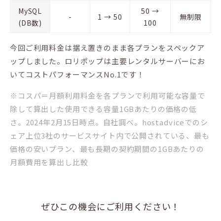
MySQL
50 →
-
1 → 50
無制限
(DB数)
100
今回ご利用料金は据え置きのまま各プランをスペックア
ップしました。ロリポップは主要レンタルサーバーにお
いてコストパフォーマンスNo.1です！
※コスパ＝月額利用料金を各プランで利用可能な容量で
除して算出した使用できる容量1GBあたりの価格の低
さ。2024年2月15日時点。自社調べ。hostadviceでのシ
ェア上位3社のサービスサイト内で公開されている、最も
価格の安いプラン、最も長期の契約期間の1GBあたりの
月額費用を算出し比較
ぜひこの機会にご利用ください！