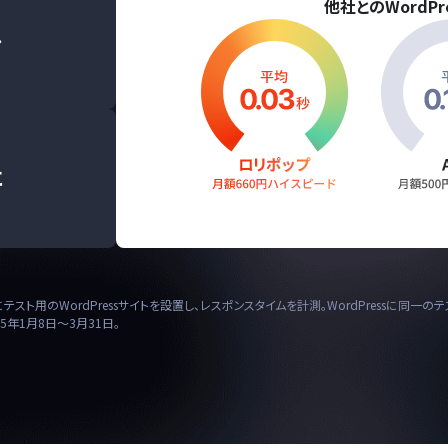
他社とのWordP
ル
に
スト用のWordPressサイトを設置し、レスポンスタイムを計測。WordPressに同一
5年1月8日〜3月31日。