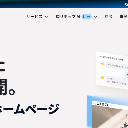
ポップ！レンタルサーバー by GMOペパボ
サービス
ロリポップ AI
料金
事例
New
expand_more
expand_more
た
開。