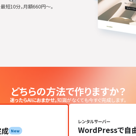
最短10分。月額660円〜。
どちらの方法で作りますか？
迷ったらAIにおまかせ。
知識がなくても今すぐ完成します。
レンタルサーバー
WordPressで
完成
New