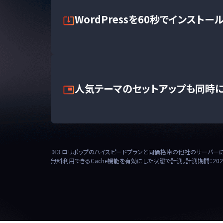
WordPressを60秒でインストー
人気テーマのセットアップも同時
※3 ロリポップのハイスピードプランと同価格帯の他社のサーバーにテ
無料利用できるCache機能を有効にした状態で計測。計測期間：202