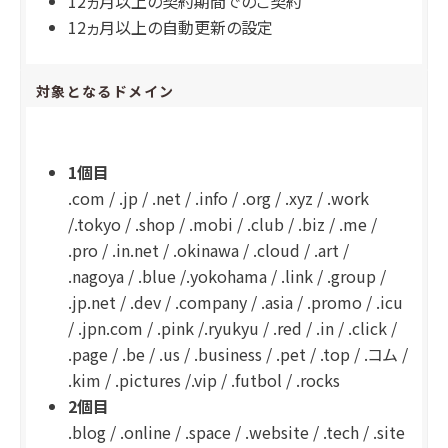
12ヵ月以上の契約期間でのご契約
12ヵ月以上の自動更新の設定
対象となるドメイン
1個目
.com / .jp / .net / .info / .org / .xyz / .work
/.tokyo / .shop / .mobi / .club / .biz / .me /
.pro / .in.net / .okinawa / .cloud / .art /
.nagoya / .blue /.yokohama / .link / .group /
.jp.net / .dev / .company / .asia / .promo / .icu
/ .jpn.com / .pink /.ryukyu / .red / .in / .click /
.page / .be / .us / .business / .pet / .top / .コム /
.kim / .pictures /.vip / .futbol / .rocks
2個目
.blog / .online / .space / .website / .tech / .site