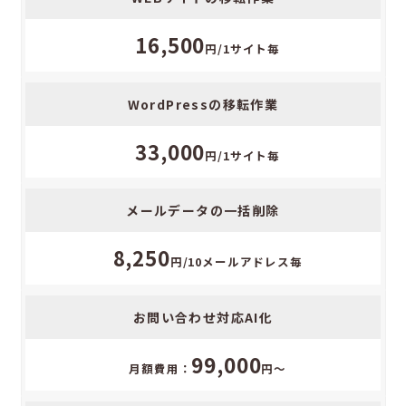
依
頼
16,500
円/1サイト毎
内
容
WordPressの移転作業
価
格
33,000
円/1サイト毎
メールデータの一括削除
8,250
円/10メールアドレス毎
お問い合わせ対応AI化
99,000
月額費用：
円〜