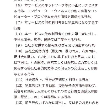
（６） 本サービスのネットワーク等に不正にアクセスす
る行為、コンピューター・ウィルスその他の有害なコン
ピューター・プログラムを含む情報を送信する行為
（７） 本サービスの他の利用者又は第三者になりすます
行為
（８） 本サービスの他の利用者その他の第三者に対し、
不当な宣伝、広告、勧誘又は営業をする行為
（９） 当社が提供する情報を改ざん又は消去する行為
（10） 反社会的勢力等（暴力団、暴力団員、右翼団体、
反社会的勢力、その他これに準ずるものを意味します。
以下同じ。）の維持、運営若しくは経営に協力若しくは
関与する等反社会的勢力等との何らかの交流若しくは関
与をする行為
（11） 社会通念上、当社が不適切と判断する行為
（12） 第三者に対する勧誘、委託等その方法を問わず、
前各号に該当し又はそのおそれのある行為を直接又は間
接に惹起し、若しくは容易にする行為
（13） 前各号のいずれかに該当し、又はそのおそれのあ