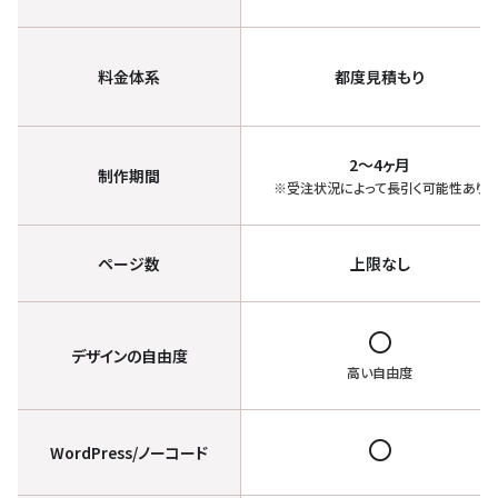
比
較
料金体系
都度見積もり
2〜4ヶ月
制作期間
※受注状況によって長引く可能性あり
ページ数
上限なし
radio_button_unchecked
デザインの自由度
高い自由度
radio_button_unchecked
WordPress/ノーコード