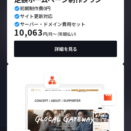
初期制作費0円
check_circle
サイト更新対応
check_circle
サーバー・ドメイン費用セット
check_circle
10,063
円/月〜（年間払い）
詳細を見る