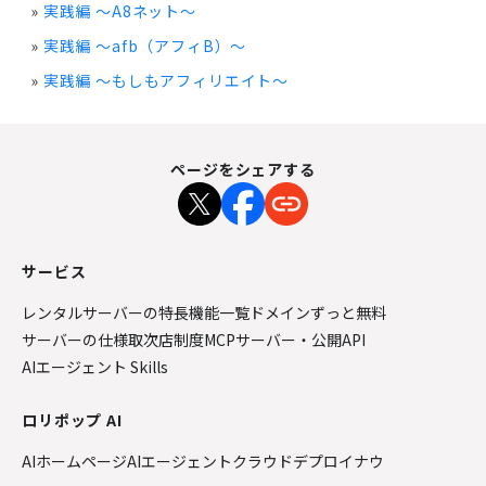
実践編 ～A8ネット～
実践編 ～afb（アフィB）～
実践編 ～もしもアフィリエイト～
ページをシェアする
サービス
レンタルサーバーの特長
機能一覧
ドメインずっと無料
サーバーの仕様
取次店制度
MCPサーバー・公開API
AIエージェント Skills
ロリポップ AI
AIホームページ
AIエージェントクラウド
デプロイナウ