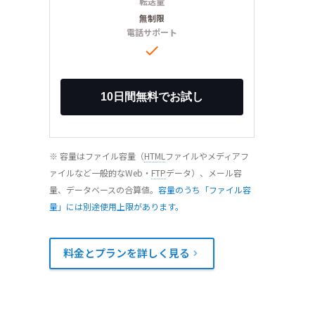
転送量
無制限
電話サポート

※ 容量はファイル容量（
HTML
ファイルやメディアフ
ァイルなど一般的なWeb・
FTP
データ）、メール容
量、データベースの合算値。
容量のうち「ファイル容
量」には別途使用上限があります。
料金とプランを詳しく見る