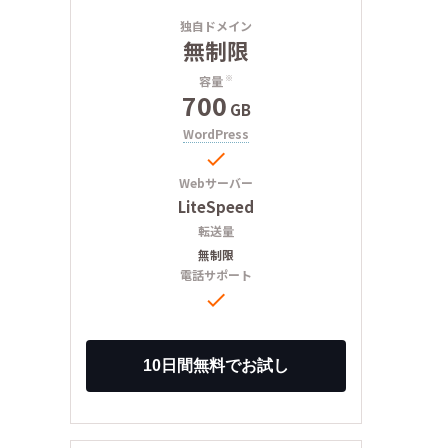
独自ドメイン
無制限
容量
※
700
GB
WordPress

Webサーバー
LiteSpeed
転送量
無制限
電話サポート
