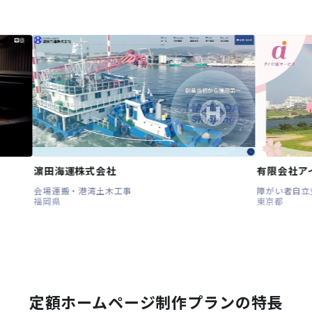
海運株式会社
有限会社アイ介護サービ
運搬・港湾土木工事
障がい者自立支援
県
東京都
定額ホームページ制作プランの特長