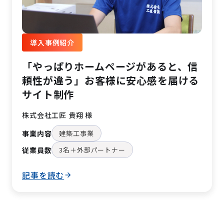
導入事例紹介
「やっぱりホームページがあると、信
頼性が違う」
お客様に安心感を届ける
サイト制作
株式会社工匠 貴翔 様
事業内容
建築工事業
従業員数
3名＋外部パートナー
記事を読む
arrow_forward