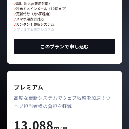
✓
SSL（https表示対応）
✓
独自ドメインメール（10個まで）
✓
更新代行（月5回程度）
✓
スマホ用表示対応
✓
カンタン！更新システム
✕
プレミアム更新システム
このプランで申し込む
プレミアム
高度な更新システムでウェブ戦略を加速！ウ
ェブ担当者様の負担を軽減
13,088