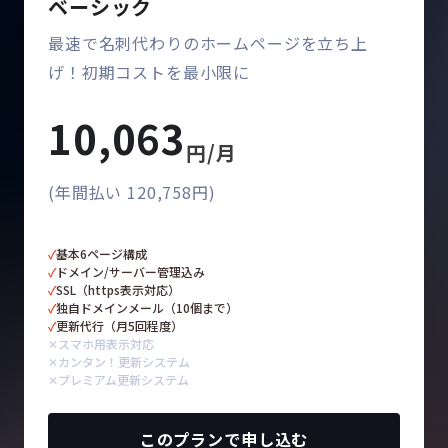
ベーシック
最速で名刺代わりのホームページを立ち上
げ！初期コストを最小限に
10,063
円/月
(年間払い 120,758円)
✓
基本6ページ構成
✓
ドメイン/サーバー管理込み
✓
SSL（https表示対応）
✓
独自ドメインメール（10個まで）
✓
更新代行（月5回程度）
✕
スマホ用表示対応
✕
カンタン！更新システム
✕
プレミアム更新システム
このプランで申し込む