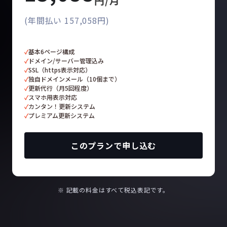
円/月
(年間払い 157,058円)
✓
基本6ページ構成
✓
ドメイン/サーバー管理込み
✓
SSL（https表示対応）
✓
独自ドメインメール（10個まで）
✓
更新代行（月5回程度）
✓
スマホ用表示対応
✓
カンタン！更新システム
✓
プレミアム更新システム
このプランで申し込む
※ 記載の料金はすべて税込表記です。