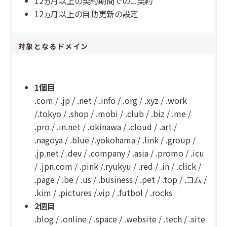
12ヵ月以上の契約期間でのご契約
12ヵ月以上の自動更新の設定
対象となるドメイン
1個目
.com / .jp / .net / .info / .org / .xyz / .work
/.tokyo / .shop / .mobi / .club / .biz / .me /
.pro / .in.net / .okinawa / .cloud / .art /
.nagoya / .blue /.yokohama / .link / .group /
.jp.net / .dev / .company / .asia / .promo / .icu
/ .jpn.com / .pink /.ryukyu / .red / .in / .click /
.page / .be / .us / .business / .pet / .top / .コム /
.kim / .pictures /.vip / .futbol / .rocks
2個目
.blog / .online / .space / .website / .tech / .site