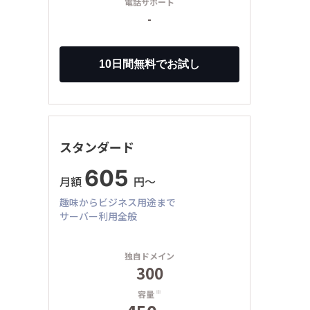
電話サポート
-
スタンダード
605
月額
円〜
趣味からビジネス用途まで
サーバー利用全般
独自ドメイン
300
容量
※