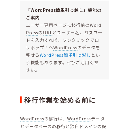
「
WordPress
簡単引っ越し」機能の
ご案内
ユーザー専用ページに移行前の
Word
Press
の
URL
とユーザー名、パスワー
ドを入力すれば、ワンクリックでロ
リポップ！へ
WordPress
のデータを
移せる
WordPress簡単引っ越し
とい
う機能もあります。ぜひご活用くだ
さい。
移行作業を始める前に
WordPress
の移行は、
WordPress
データ
とデータベースの移行と独自ドメインの設