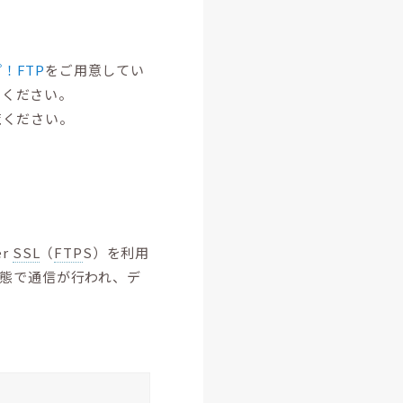
！FTP
をご用意してい
用ください。
覧ください。
er
SSL
（
FTP
S）を利用
状態で通信が行われ、デ