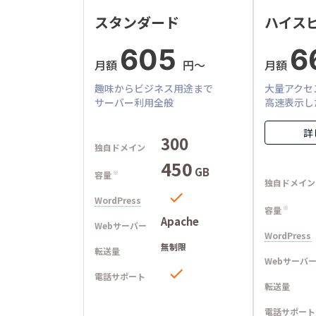
スタンダード
ハイス
605
6
月額
円〜
月額
趣味からビジネス用途まで
大量アクセ
サーバー利用全般
高速表示し
詳
300
独自ドメイン
450
GB
容量
※
独自ドメイン

WordPress
容量
※
Apache
Webサーバー
WordPress
無制限
転送量
Webサーバ

電話サポート
転送量
電話サポート