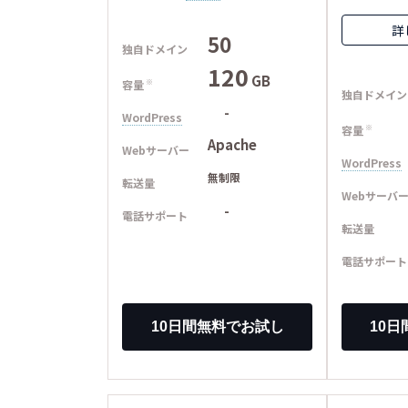
詳
50
独自ドメイン
120
GB
容量
※
独自ドメイン
-
WordPress
容量
※
Apache
Webサーバー
WordPress
無制限
転送量
Webサーバ
-
電話サポート
転送量
電話サポート