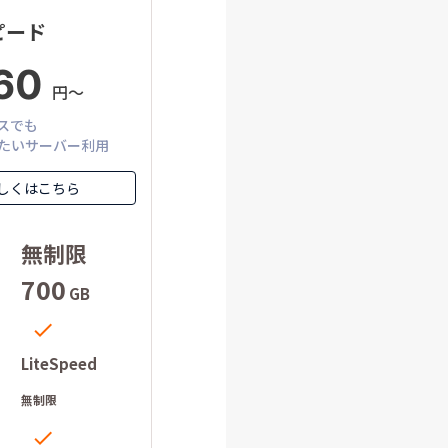
ピード
60
円〜
スでも
たいサーバー利用
しくはこちら
無制限
700
GB

LiteSpeed
ー
無制限
