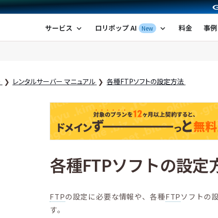
ポップ！レンタルサーバー by GMOペパボ
サービス
ロリポップ AI
料金
事例
New
expand_more
expand_more
ー
レンタルサーバー マニュアル
各種FTPソフトの設定方法
各種FTPソフトの設定
FTP
の設定に必要な情報や、各種
FTP
ソフトの
す。