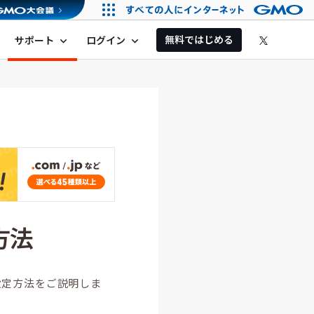
無料ではじめる
サポート
ログイン
expand_more
expand_more
方法
設定方法をご説明しま