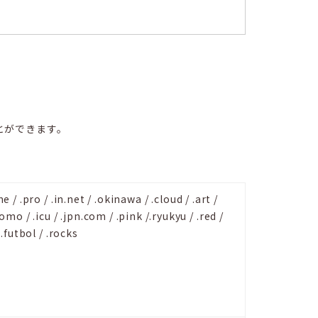
とができます。
me / .pro / .in.net / .okinawa / .cloud / .art /
omo / .icu / .jpn.com / .pink /.ryukyu / .red /
/ .futbol / .rocks