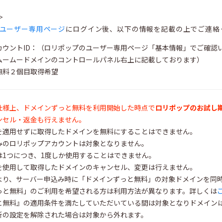
＞
ユーザー専用ページ
にログイン後、以下の情報を記載の上でご連絡
カウントID：（ロリポップのユーザー専用ページ「基本情報」でご確認
（ムームードメインのコントロールパネル右上に記載しております）
無料２個目取得希望
仕様上、ドメインずっと無料を利用開始した時点で
ロリポップのお試し
ンセル・返金も行えません。
を適用せずに取得したドメインを無料にすることはできません。
みのロリポップアカウントは対象となりません。
は1つにつき、1度しか使用することはできません。
を使用して取得したドメインのキャンセル、変更は行えません。
6日より、サーバー申込み時に「ドメインずっと無料」の対象ドメインを
っと無料」のご利用を希望される方は利用方法が異なります。詳しくは
と無料』の適用条件を満たしていただいている間は対象となりドメイン
新の設定を解除された場合は対象から外れます。