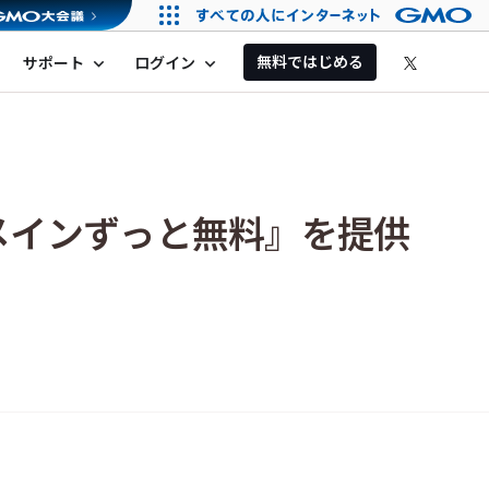
無料ではじめる
サポート
ログイン
expand_more
expand_more
メインずっと無料』を提供