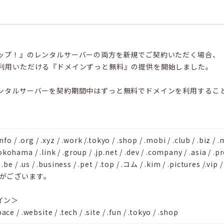
ップ！』のレンタルサーバーの両方を新規でご契約いただく場合、
利用いただける『ドメインずっと無料』の提供を開始しました。
ンタルサーバーを契約期間中はずっと無料でドメインを利用するこ
.info / .org / .xyz / .work /.tokyo / .shop / .mobi / .club / .biz / .
okohama / .link / .group / .jp.net / .dev / .company / .asia / .pr
/ .be / .us / .business / .pet / .top / .コム / .kim / .pictures /.vip 
がございます。
イン＞
pace / .website / .tech / .site / .fun / .tokyo / .shop