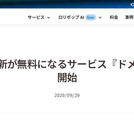
ポップ！レンタルサーバー by GMOペパボ
サービス
ロリポップ AI
料金
事例
New
expand_more
expand_more
新が無料になるサービス『ド
開始
2020/09/29