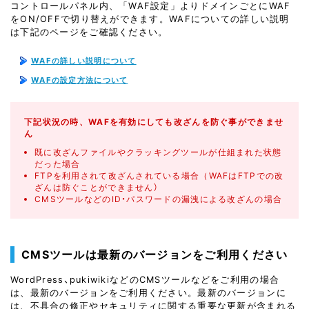
コントロールパネル内、「WAF設定」よりドメインごとにWAF
をON/OFFで切り替えができます。WAFについての詳しい説明
は下記のページをご確認ください。
WAFの詳しい説明について
WAFの設定方法について
下記状況の時、WAFを有効にしても改ざんを防ぐ事ができませ
ん
既に改ざんファイルやクラッキングツールが仕組まれた状態
だった場合
FTPを利用されて改ざんされている場合（WAFはFTPでの改
ざんは防ぐことができません）
CMSツールなどのID・パスワードの漏洩による改ざんの場合
CMSツールは最新のバージョンをご利用ください
WordPress、pukiwikiなどのCMSツールなどをご利用の場合
は、最新のバージョンをご利用ください。最新のバージョンに
は、不具合の修正やセキュリティに関する重要な更新が含まれる