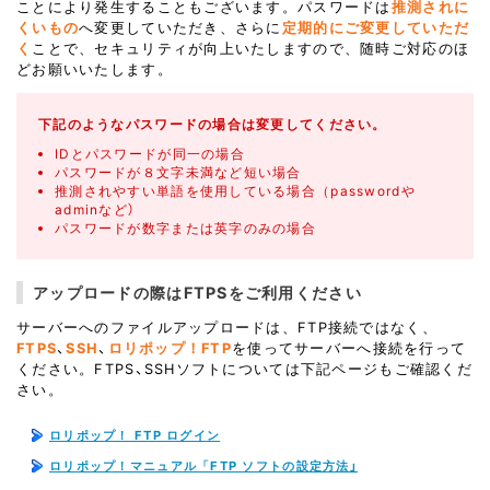
ことにより発生することもございます。パスワードは
推測されに
くいもの
へ変更していただき、さらに
定期的にご変更していただ
く
ことで、セキュリティが向上いたしますので、随時ご対応のほ
どお願いいたします。
下記のようなパスワードの場合は変更してください。
IDとパスワードが同一の場合
パスワードが８文字未満など短い場合
推測されやすい単語を使用している場合（passwordや
adminなど）
パスワードが数字または英字のみの場合
アップロードの際はFTPSをご利用ください
サーバーへのファイルアップロードは、FTP接続ではなく、
FTPS
、
SSH
、
ロリポップ！FTP
を使ってサーバーへ接続を行って
ください。FTPS、SSHソフトについては下記ページもご確認くだ
さい。
ロリポップ！ FTP ログイン
ロリポップ！マニュアル「FTP ソフトの設定方法」