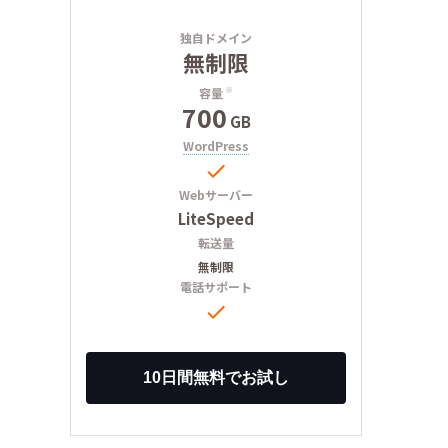
独自ドメイン
無制限
容量
※
700
GB
WordPress

Webサーバー
LiteSpeed
転送量
無制限
電話サポート
