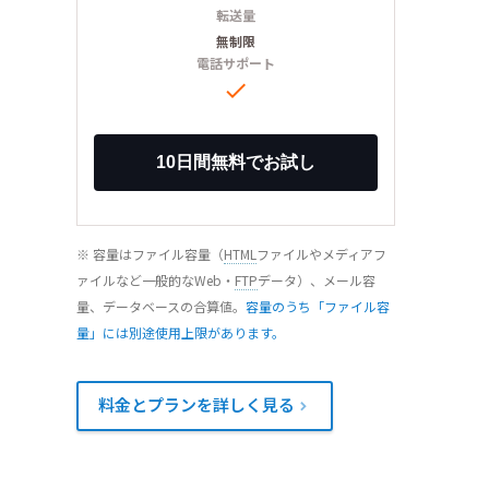
転送量
無制限
電話サポート

※ 容量はファイル容量（
HTML
ファイルやメディアフ
ァイルなど一般的なWeb・
FTP
データ）、メール容
量、データベースの合算値。
容量のうち「ファイル容
量」には別途使用上限があります。
料金とプランを詳しく見る