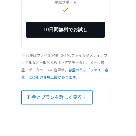
電話サポート

※ 容量はファイル容量（
HTML
ファイルやメディアフ
ァイルなど一般的なWeb・
FTP
データ）、メール容
量、データベースの合算値。
容量のうち「ファイル容
量」には別途使用上限があります。
料金とプランを詳しく見る