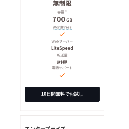
無制限
容量
※
700
GB
WordPress

Webサーバー
LiteSpeed
転送量
無制限
電話サポート

エンタープライズ