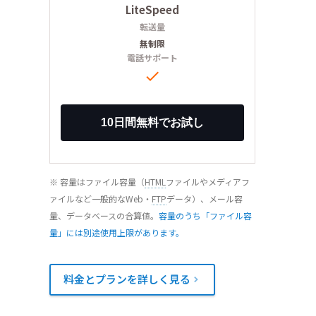
LiteSpeed
転送量
無制限
電話サポート

※ 容量はファイル容量（
HTML
ファイルやメディアフ
ァイルなど一般的なWeb・
FTP
データ）、メール容
量、データベースの合算値。
容量のうち「ファイル容
量」には別途使用上限があります。
料金とプランを詳しく見る