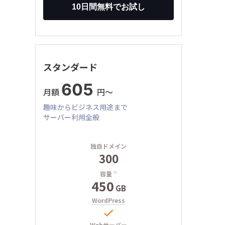
スタンダード
605
月額
円〜
趣味からビジネス用途まで
サーバー利用全般
独自ドメイン
300
容量
※
450
GB
WordPress

Webサーバー