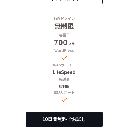
独自ドメイン
無制限
容量
※
700
GB
WordPress

Webサーバー
LiteSpeed
転送量
無制限
電話サポート
