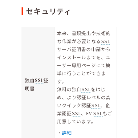
セキュリティ
本来、書類提出や技術的
な作業が必要となる
SSL
サーバ証明書の申請から
インストールまでを、ユ
ーザー専用ページにて簡
単に行うことができま
独自
SSL
証
す。
明書
無料の独自
SSL
をはじ
め、より認証レベルの高
いクイック認証
SSL
、企
業認証
SSL
、EV
SSL
もご
用意しています。
詳細