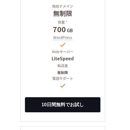
独自ドメイン
無制限
容量
※
700
GB
WordPress

Webサーバー
LiteSpeed
転送量
無制限
電話サポート
