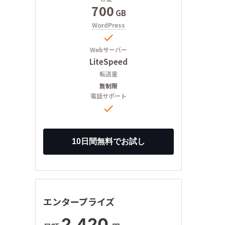
700
GB
WordPress

Webサーバー
LiteSpeed
転送量
無制限
電話サポート

エンタープライズ
2,420