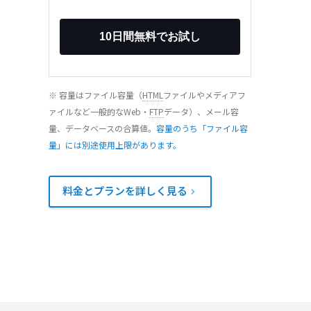
※ 容量はファイル容量（
HTML
ファイルやメディアフ
ァイルなど一般的なWeb・
FTP
データ）、メール容
量、データベースの合算値。
容量のうち「ファイル容
量」には別途使用上限があります。
料金とプランを詳しく見る