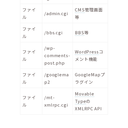
ファイ
CMS
管理画面
/admin.cgi
ル
等
ファイ
/bbs.cgi
BBS
等
ル
/wp-
ファイ
WordPress
コ
comments-
ル
メント機能
post.php
ファイ
/googlema
GoogleMapプ
ル
p2
ラグイン
Movable
ファイ
/mt-
Type
の
ル
xmlrpc.cgi
XMLRPC API