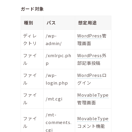
ガード対象
種別
パス
想定用途
ディレ
/wp-
WordPress
管
クトリ
admin/
理画面
ファイ
/xmlrpc.ph
WordPress
外
ル
p
部記事投稿
ファイ
/wp-
WordPress
ロ
ル
login.php
グイン
ファイ
Movable
Type
/mt.cgi
ル
管理画面
/mt-
ファイ
Movable
Type
comments.
ル
コメント機能
cgi