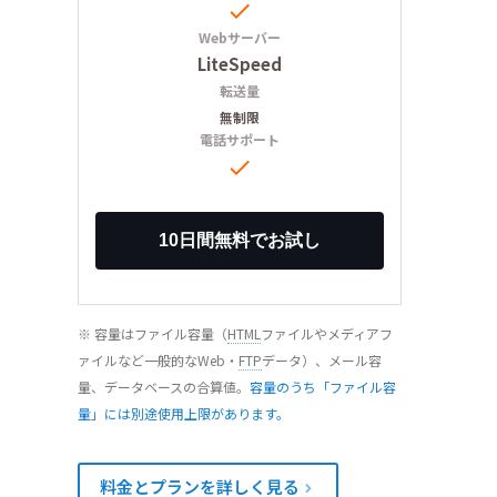

Webサーバー
LiteSpeed
転送量
無制限
電話サポート

※ 容量はファイル容量（
HTML
ファイルやメディアフ
ァイルなど一般的なWeb・
FTP
データ）、メール容
量、データベースの合算値。
容量のうち「ファイル容
量」には別途使用上限があります。
料金とプランを詳しく見る