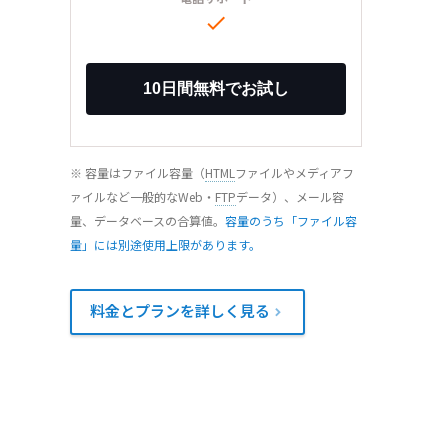

※ 容量はファイル容量（
HTML
ファイルやメディアフ
ァイルなど一般的なWeb・
FTP
データ）、メール容
量、データベースの合算値。
容量のうち「ファイル容
量」には別途使用上限があります。
料金とプランを詳しく見る