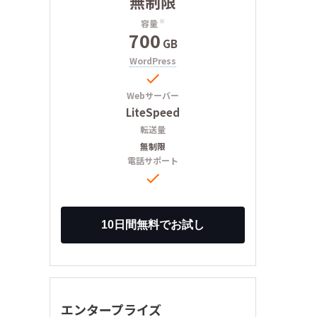
無制限
容量
※
700
GB
WordPress

Webサーバー
LiteSpeed
転送量
無制限
電話サポート

エンタープライズ