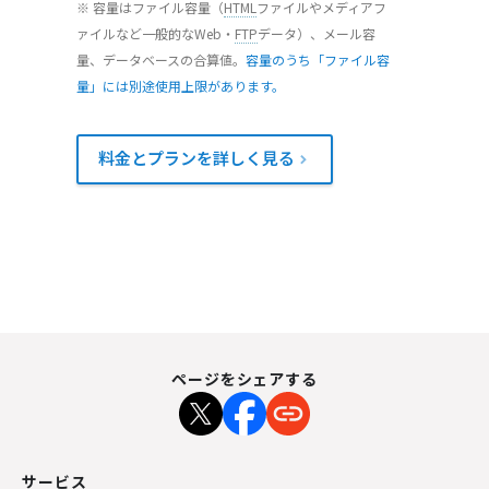
※ 容量はファイル容量（
HTML
ファイルやメディアフ
ァイルなど一般的なWeb・
FTP
データ）、メール容
量、データベースの合算値。
容量のうち「ファイル容
量」には別途使用上限があります。
料金とプランを詳しく見る
ページをシェアする
サービス