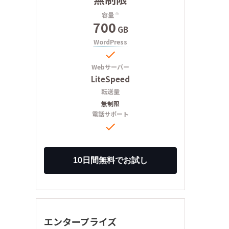
容量
※
700
GB
WordPress

Webサーバー
LiteSpeed
転送量
無制限
電話サポート

エンタープライズ