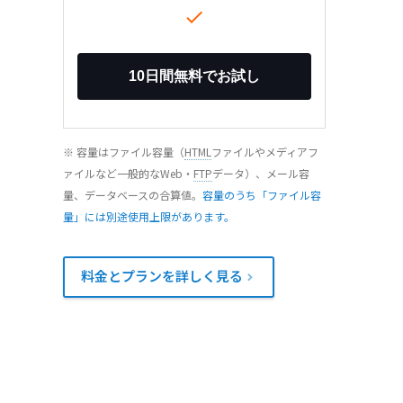

※ 容量はファイル容量（
HTML
ファイルやメディアフ
ァイルなど一般的なWeb・
FTP
データ）、メール容
量、データベースの合算値。
容量のうち「ファイル容
量」には別途使用上限があります。
料金とプランを詳しく見る