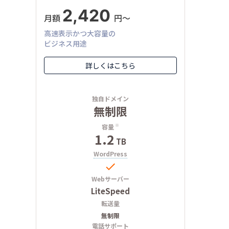
2,420
月額
円〜
高速表示かつ大容量の
ビジネス用途
詳しくはこちら
独自ドメイン
無制限
容量
※
1.2
TB
WordPress

Webサーバー
LiteSpeed
転送量
無制限
電話サポート