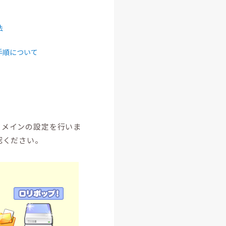
法
手順について
ドメインの設定を行いま
認ください。