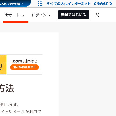
無料ではじめる
サポート
ログイン
expand_more
expand_more
方法
説明します。
サイトやメールが利用で