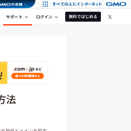
無料ではじめる
サポート
ログイン
expand_more
expand_more
方法
数の独自ドメインを設定