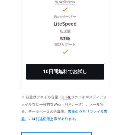
WordPress

Webサーバー
LiteSpeed
転送量
無制限
電話サポート

※ 容量はファイル容量（
HTML
ファイルやメディアフ
ァイルなど一般的なWeb・
FTP
データ）、メール容
量、データベースの合算値。
容量のうち「ファイル容
量」には別途使用上限があります。