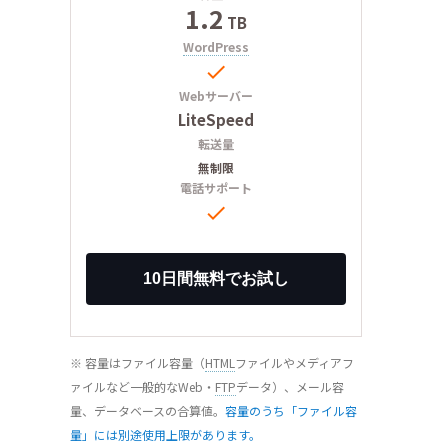
1.2
TB
WordPress

Webサーバー
LiteSpeed
転送量
無制限
電話サポート

※ 容量はファイル容量（
HTML
ファイルやメディアフ
ァイルなど一般的なWeb・
FTP
データ）、メール容
量、データベースの合算値。
容量のうち「ファイル容
量」には別途使用上限があります。