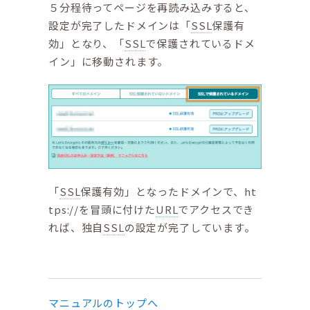
５分程待ってページを再読み込みすると、
設定が完了したドメインは「
SSL
保護有
効」となり、「
SSL
で保護されているドメ
イン」に移動されます。
「
SSL
保護有効」となったドメインで、ht
tps://を冒頭に付けた
URL
でアクセスでき
れば、独自
SSL
の設定が完了しています。
マニュアルのトップへ