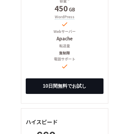
容量
450
GB
WordPress

Webサーバー
Apache
転送量
無制限
電話サポート

ハイスピード