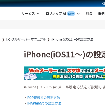
ポップ！レンタルサーバー by GMOペパボ
サービス
ロリポップ AI
料金
事例
New
expand_more
expand_more
ー
レンタルサーバー マニュアル
iPhone(iOS11〜)の設定方法
iPhone(iOS11〜)の
iPhone(iOS11〜)のメール設定方法をご説明し
POP接続での設定方法
IMAP接続での設定方法