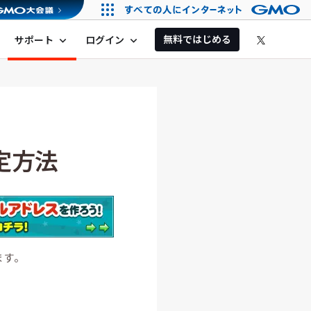
無料ではじめる
サポート
ログイン
expand_more
expand_more
設定方法
ます。