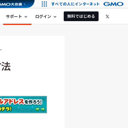
無料ではじめる
サポート
ログイン
expand_more
expand_more
）
方法