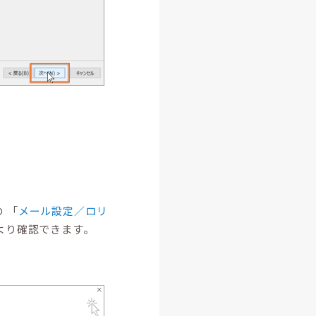
 「
メール設定／ロリ
より確認できます。
。