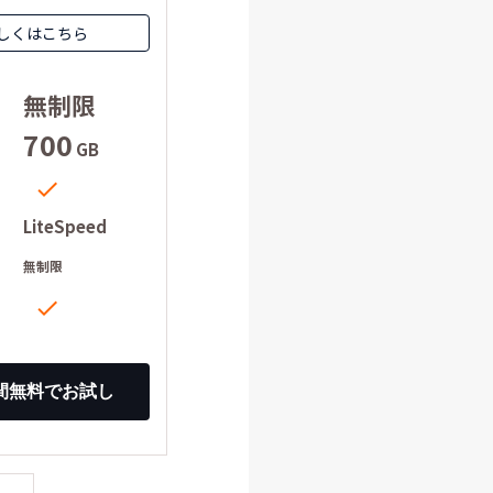
しくはこちら
無制限
700
GB

LiteSpeed
ー
無制限
