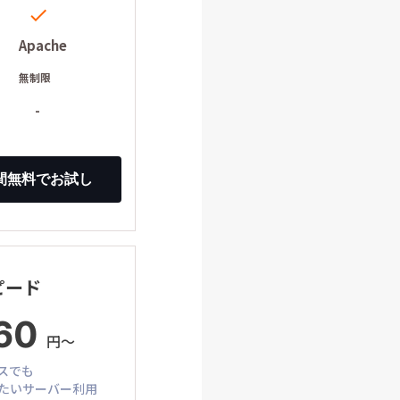

Apache
ー
無制限
-
ピード
60
円〜
スでも
たいサーバー利用