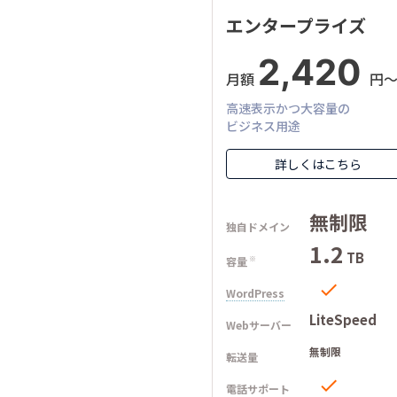
エンタープライズ
2,420
月額
円
高速表示かつ大容量の
ビジネス用途
詳しくはこちら
無制限
独自ドメイン
1.2
TB
容量
※

WordPress
LiteSpeed
Webサーバー
無制限
転送量

電話サポート