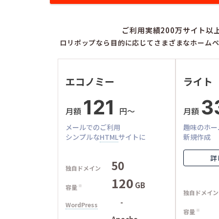
ご利用実績200万サイト以
ロリポップなら目的に応じてさまざまなホームペ
エコノミー
ライト
121
3
月額
円〜
月額
メールでのご利用
趣味のホー
シンプルな
HTML
サイトに
新規作成
詳
50
独自ドメイン
120
GB
容量
※
独自ドメイン
-
WordPress
容量
※