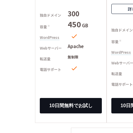
詳
300
独自ドメイン
450
GB
容量
※
独自ドメイン

WordPress
容量
※
Apache
Webサーバー
WordPress
無制限
転送量
Webサーバ

電話サポート
転送量
電話サポート