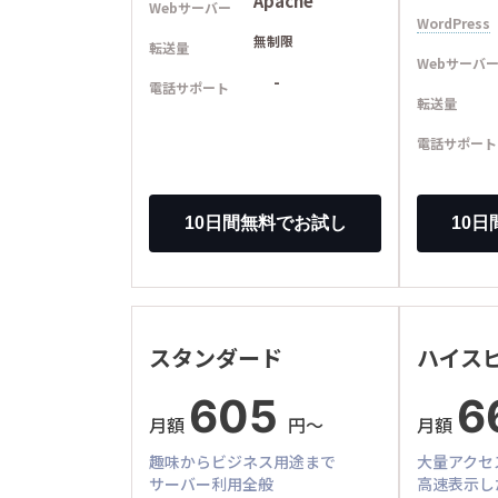
Apache
Webサーバー
WordPress
無制限
転送量
Webサーバ
-
電話サポート
転送量
電話サポート
スタンダード
ハイス
605
6
月額
円〜
月額
趣味からビジネス用途まで
大量アクセ
サーバー利用全般
高速表示し