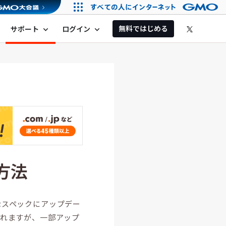
無料ではじめる
サポート
ログイン
expand_more
expand_more
方法
なスペックにアップデー
われますが、一部アップ