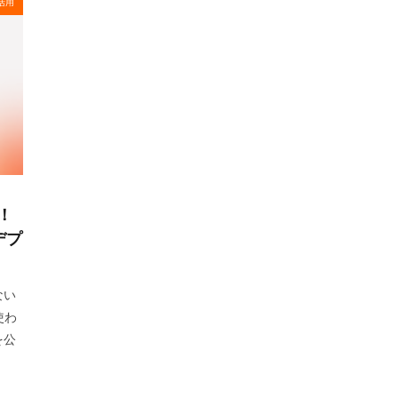
I活用
！
デプ
ない
使わ
を公