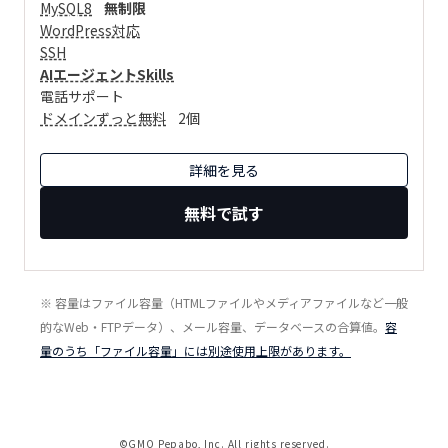
MySQL8
無制限
WordPress対応
SSH
AIエージェントSkills
電話サポート
ドメインずっと無料
2個
詳細を見る
無料で試す
※ 容量はファイル容量（HTMLファイルやメディアファイルなど一般
的なWeb・FTPデータ）、メール容量、データベースの合算値。
容
量のうち「ファイル容量」には別途使用上限があります。
©GMO Pepabo, Inc. All rights reserved.