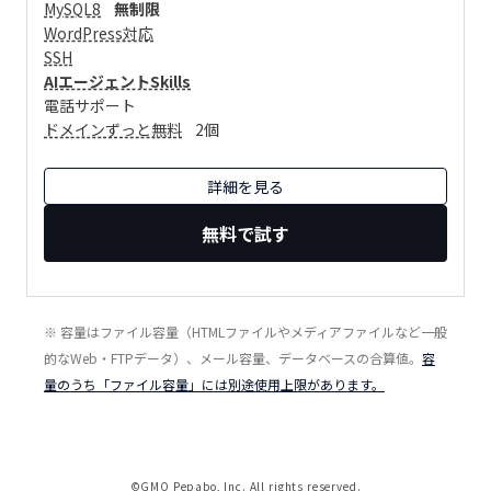
MySQL8
無制限
WordPress対応
SSH
AIエージェントSkills
電話サポート
ドメインずっと無料
2個
詳細を見る
無料で試す
※ 容量はファイル容量（HTMLファイルやメディアファイルなど一般
的なWeb・FTPデータ）、メール容量、データベースの合算値。
容
量のうち「ファイル容量」には別途使用上限があります。
©GMO Pepabo, Inc. All rights reserved.