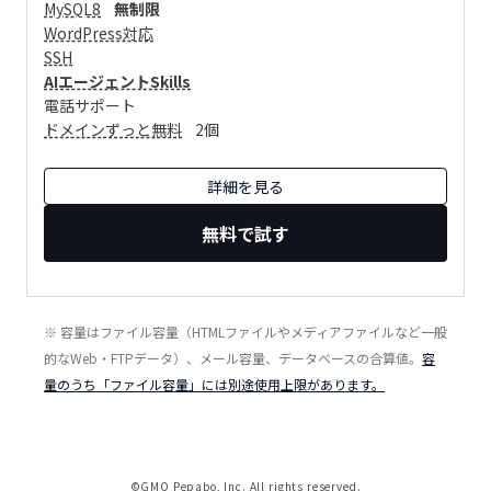
MySQL8
無制限
WordPress対応
SSH
AIエージェントSkills
電話サポート
ドメインずっと無料
2個
詳細を見る
無料で試す
※ 容量はファイル容量（HTMLファイルやメディアファイルなど一般
的なWeb・FTPデータ）、メール容量、データベースの合算値。
容
量のうち「ファイル容量」には別途使用上限があります。
©GMO Pepabo, Inc. All rights reserved.