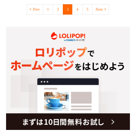
Prev
1
2
3
4
5
Next