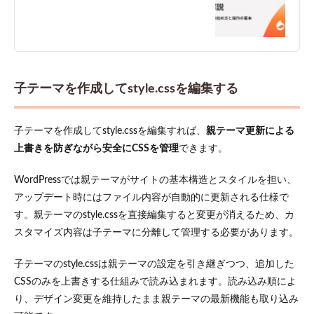
更で
視認
性を
向上
させ
る
子テーマを作成してstyle.cssを編集する
5.2
フォ
ント
子テーマを作成してstyle.cssを編集すれば、
親テーマ更新による
や文
上書きを防ぎながら安全にCSSを管理
できます。
字色
を調
整し
WordPressでは親テーマがサイトの基本構造とスタイルを担い、
てブ
アップデート時にはファイル内容が自動的に更新される仕様で
ラン
ド感
す。親テーマのstyle.cssを直接編集すると変更が消えるため、カ
を出
スタマイズ内容は子テーマに分離して管理する必要があります。
す
5.3
子テーマのstyle.cssは親テーマの設定を引き継ぎつつ、追加した
スマ
CSSのみを上書きする仕組みで読み込まれます。読み込み順によ
ホや
り、デザイン変更を維持したまま親テーマの最新機能も取り込み
PCな
どに