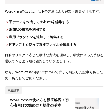
ース
やス
ペル
WordPressのCSSは、以下の方法により追加・編集が可能です。
ミス
など
子テーマを作成してstyle.cssを編集する
があ
る
追加CSS機能を利用する
4.4
メデ
専用プラグインを追加して編集する
ィアクエリ
（@media）
FTPソフトを使って直接ファイルを編集する
の記述に誤
りがある
目的やリスクに応じた最適な方法を理解し、環境に合った手段を
5
選択できるよう順に確認していきましょう。
WordPress
テーマの
なお、WordPressの使い方について詳しく解説した記事もあるた
CSS編集
め、あわせてご覧ください。
でできる
こと
関連記事
5.1
見出
WordPressの使い方を徹底解説！初
しデ
ザイ
心者向けの始め方と操作の基本
ン変