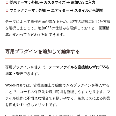
従来テーマ：外観 → カスタマイズ → 追加CSSに入力
6.2
ブロックテーマ：外観 → エディター → スタイルから調整
最適
化プ
テーマによって操作画面が異なるため、現在の環境に応じた方法
ラグ
イン
を選択しましょう。追加CSSの仕組みを理解しておくと、画面構
でCSS
成が変わっても迷わず対応できます。
を縮
小・
軽量
化
専用プラグインを追加して編集する
7
まと
専用プラグインを使えば、
テーマファイルを直接触らずにCSSを
め
追加・管理
できます。
WordPressでは、管理画面上で編集できるプラグインを導入する
ことで、コードの保存先や適用範囲を整理しやすくなります。フ
ァイル操作に不慣れな場合でも扱いやすく、編集ミスによる影響
を抑えやすい点もメリットです。