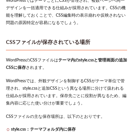
WordPressではテーマごとにCSSが管理され、複数ページへ同一
デザインを一括適用できる仕組みが採用されています。CSSの機
2.4
FTPソ
能を理解しておくことで、CSS編集時の表示崩れや反映されない
フト
問題の原因特定が容易になるでしょう。
を使
って
直接
ファ
CSSファイルが保存されている場所
イル
を編
集す
WordPressのCSSファイルは
テーマ内のstyle.cssと管理画面の追加
る
CSSに保存
されます。
3
WordPress
WordPressでは、外観デザインを制御するCSSがテーマ単位で管
ブロック
理され、style.cssと追加CSSという異なる場所に分けて扱われる
エディタ
の「追加
仕組みが採用されています。保存先ごとに役割が異なるため、編
CSSクラ
集内容に応じた使い分けが重要でしょう。
ス」の活
用法
CSSファイルの主な保存場所は、以下のとおりです。
3.1
特定
style.css：テーマフォルダ内に保存
のブ