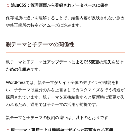
ロッ
追加CSS：管理画面から登録されデータベースに保存
クだ
けを
保存場所の違いを理解することで、編集内容が反映されない原因
ピン
ポイ
や修正箇所の特定がスムーズに進みます。
ント
で装
飾す
親テーマと子テーマの関係性
る
3.2
よく
親テーマと子テーマは
アップデートによるCSS変更の消失を防ぐ
使う
ための仕組み
です。
装飾
をク
ラス
WordPressでは、親テーマがサイト全体のデザインや機能を担
化し
い、子テーマは差分のみを上書きしてカスタマイズを行う構造が
て執
筆作
採用されています。親テーマを直接編集すると更新時に変更が失
業を
われるため、運用では子テーマの活用が前提です。
効率
化す
親テーマと子テーマの役割の違いは、以下のとおりです。
る
4
親テーマ：更新により機能やデザインが変更される基盤