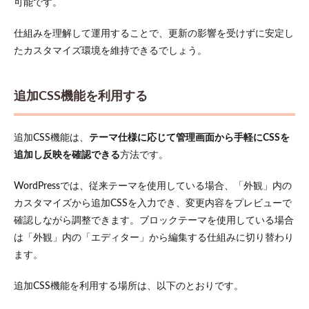
可能です。
合わ
せて
仕組みを理解して運用することで、更新の影響を受けずに安定し
レイ
アウ
たカスタマイズ環境を維持できるでしょう。
トを
最適
化す
追加CSS機能を利用する
る
6
WordPress
追加CSS機能は、
テーマ仕様に応じて管理画面から手軽にCSSを
の表示速
追加し反映を確認できる
方法です。
度を上げ
るCSSの
最適化方
WordPressでは、従来テーマを使用している場合、「外観」内の
法
カスタマイズから追加CSSを入力でき、変更内容をプレビューで
6.1
確認しながら調整できます。ブロックテーマを使用している場合
未使
は「外観」内の「エディター」から編集する仕組みに切り替わり
用の
ます。
CSSを
特定
して
追加CSS機能を利用する場所は、以下のとおりです。
削除
する