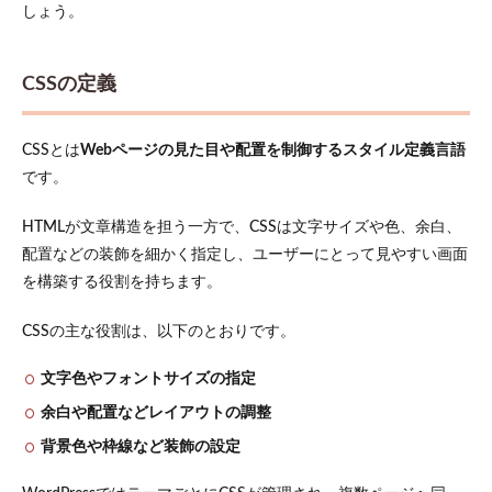
しょう。
2.1
子テー
マを作
CSSの定義
成して
style.css
を編集
CSSとは
Webページの見た目や配置を制御するスタイル定義言語
する
です。
2.2
追加
HTMLが文章構造を担う一方で、CSSは文字サイズや色、余白、
CSS機
能を
配置などの装飾を細かく指定し、ユーザーにとって見やすい画面
利用
を構築する役割を持ちます。
する
2.3
CSSの主な役割は、以下のとおりです。
専用
プラ
文字色やフォントサイズの指定
グイ
ンを
余白や配置などレイアウトの調整
追加
背景色や枠線など装飾の設定
して
編集
する