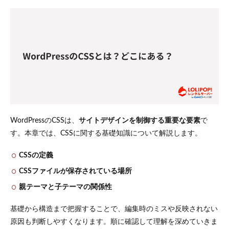
1.2
CSSフ
ァイ
ルが
保存
され
てい
る場
所
1.3
親テ
ーマ
WordPressのCSSは、
サイトデザインを制御する重要な要素
で
と子
す。本章では、CSSに関する基礎知識について解説します。
テー
マの
CSSの定義
関係
性
CSSファイルが保存されている場所
2
親テーマと子テーマの関係性
WordPress
のCSSを
基礎から構造まで把握することで、編集時のミスや反映されない
安全に追
加・編集
原因も判断しやすくなります。順に確認して理解を深めていきま
する方法