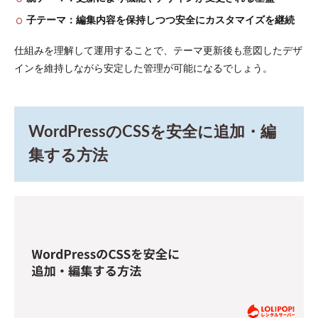
WordPress
でCSSが
子テーマ：編集内容を保持しつつ安全にカスタマイズを継続
反映され
ない原因
仕組みを理解して運用することで、テーマ更新後も意図したデザ
と解決策
インを維持しながら安定した管理が可能になるでしょう。
4.1
古い
キャ
ッシ
WordPressのCSSを安全に追加・編
ュが
残っ
集する方法
てい
る
4.2
CSSの
優先
順位
が低
い
4.3
全角
スペ