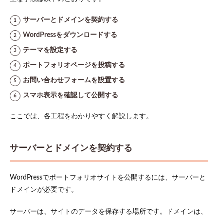
4.6
EWWW
サーバーとドメインを契約する
Image
WordPressをダウンロードする
Optimizer（画
像最適化）
テーマを設定する
4.7
Yoast
ポートフォリオページを投稿する
SEO（SEO）
お問い合わせフォームを設置する
4.8
Site
スマホ表示を確認して公開する
Kit by
Google（ア
クセス解
ここでは、各工程をわかりやすく解説します。
析）
4.9
BackWPup（バ
サーバーとドメインを契約する
ックアップ）
5
WordPressでポートフォリオサイトを公開するには、サーバーと
WordPress
ドメインが必要です。
でポート
フォリオ
を作る際
サーバーは、サイトのデータを保存する場所です。ドメインは、
によくあ