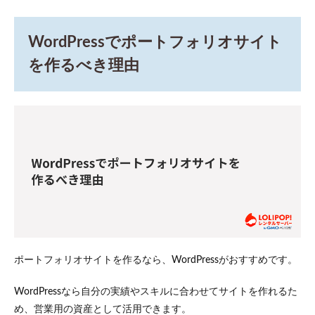
でポート
フォリオ
サイトを
WordPressでポートフォリオサイト
作るべき
理由
を作るべき理由
1.1
SNS
や無
料サ
ービ
スよ
りも
自由
度が
高い
1.2
SEO
に強
ポートフォリオサイトを作るなら、WordPressがおすすめです。
い
1.3
WordPressなら自分の実績やスキルに合わせてサイトを作れるた
長期
め、営業用の資産として活用できます。
的な