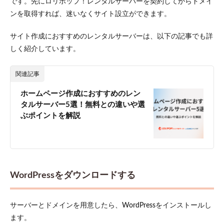
です。先にロリポップ！レンタルサーバーを契約してからドメイ
線が
ンを取得すれば、迷いなくサイト設立ができます。
弱い
5.4
サイト作成におすすめのレンタルサーバーは、以下の記事でも詳
表示
しく紹介しています。
速度
が遅
い
関連記事
5.5
更新
ホームページ作成におすすめのレン
が止
タルサーバー5選！無料との違いや選
まっ
ぶポイントを解説
て放
置状
態に
なる
6
まと
WordPressをダウンロードする
め
サーバーとドメインを用意したら、WordPressをインストールし
ます。