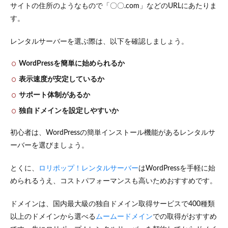
サイトの住所のようなもので「〇〇.com」などのURLにあたりま
る失敗
す。
5.1
情報
レンタルサーバーを選ぶ際は、以下を確認しましょう。
量が
多す
ぎて
WordPressを簡単に始められるか
読み
表示速度が安定しているか
にく
くな
サポート体制があるか
る
独自ドメインを設定しやすいか
5.2
実績
初心者は、WordPressの簡単インストール機能があるレンタルサ
説明
が不
ーバーを選びましょう。
足し
てい
とくに、
ロリポップ！レンタルサーバー
はWordPressを手軽に始
る
められるうえ、コストパフォーマンスも高いためおすすめです。
5.3
デザ
ドメインは、国内最大級の独自ドメイン取得サービスで400種類
イン
重視
以上のドメインから選べる
ムームードメイン
での取得がおすすめ
で導