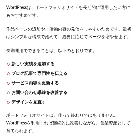
ー
WordPressは、ポートフォリオサイトを長期的に運用したい方に
ル・
もおすすめです。
自己
紹介
作品ページの追加や、活動内容の発信をしやすいためです。最初
3.2
はシンプルな構成で始めて、必要に応じてページを増やせます。
制作
実
績・
長期運用でできることは、以下のとおりです。
作品
一覧
新しい実績を追加する
3.3
ブログ記事で専門性を伝える
対応
可能
サービス内容を更新する
業務
お問い合わせ導線を改善する
4
デザインを見直す
WordPress
ポートフ
ォリオに
ポートフォリオサイトは、作って終わりではありません。
おすすめ
WordPressを利用すれば継続的に改善しながら、営業資産として
の無料テ
ーマ
育てられます。