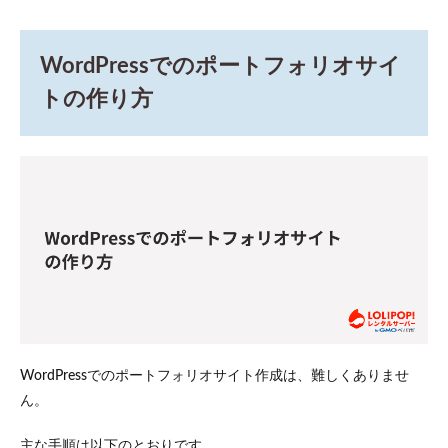
4.1
Lightning
4.2
WordPressでのポートフォリオサイ
Cocoon
トの作り方
4.3
Astra
4.4
WordPress
ポートフ
ォリオに
おすすめ
のプラグ
イン
4.5
Contact
Form
7（お
WordPressでのポートフォリオサイト作成は、難しくありませ
問い合
わせフ
ん。
ォー
ム）
主な手順は以下のとおりです。