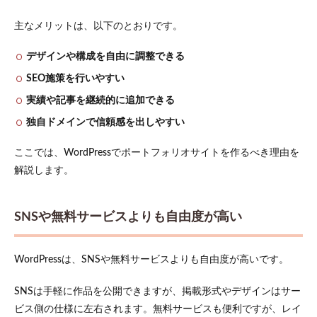
運用
に向
主なメリットは、以下のとおりです。
いて
いる
デザインや構成を自由に調整できる
2
SEO施策を行いやすい
WordPress
でのポー
実績や記事を継続的に追加できる
トフォリ
オサイト
独自ドメインで信頼感を出しやすい
の作り方
ここでは、WordPressでポートフォリオサイトを作るべき理由を
2.1
サー
解説します。
バー
とド
メイ
SNSや無料サービスよりも自由度が高い
ンを
契約
する
WordPressは、SNSや無料サービスよりも自由度が高いです。
2.2
WordPress
SNSは手軽に作品を公開できますが、掲載形式やデザインはサー
をダウン
ロードす
ビス側の仕様に左右されます。無料サービスも便利ですが、レイ