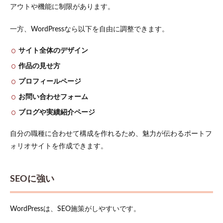
る
アウトや機能に制限があります。
2.3
テー
一方、WordPressなら以下を自由に調整できます。
マを
設定
サイト全体のデザイン
する
作品の見せ方
2.4
プロフィールページ
ポー
トフ
お問い合わせフォーム
ォリ
オペ
ブログや実績紹介ページ
ージ
を投
自分の職種に合わせて構成を作れるため、魅力が伝わるポートフ
稿す
る
ォリオサイトを作成できます。
2.5
お問
SEOに強い
い合
わせ
フォ
ーム
WordPressは、SEO施策がしやすいです。
を設