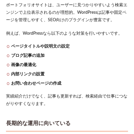
置す
ポートフォリオサイトは、ユーザーに見つかりやすいよう検索エ
る
ンジンで上位表示されるのが理想的。WordPressは記事や固定ペ
2.6
ージを管理しやすく、SEO向けのプラグインが豊富です。
スマ
ホ表
示を
例えば、WordPressなら以下のような対策を行いやすいです。
確認
して
ページタイトルや説明文の設定
公開
する
ブログ記事の追加
3
画像の最適化
ポー
内部リンクの設置
トフ
ォリ
お問い合わせページの作成
オサ
イト
実績紹介だけでなく、記事も更新すれば、検索経由で仕事につな
に掲
載す
がりやすくなります。
べき
内容
3.1
長期的な運用に向いている
プロ
フィ