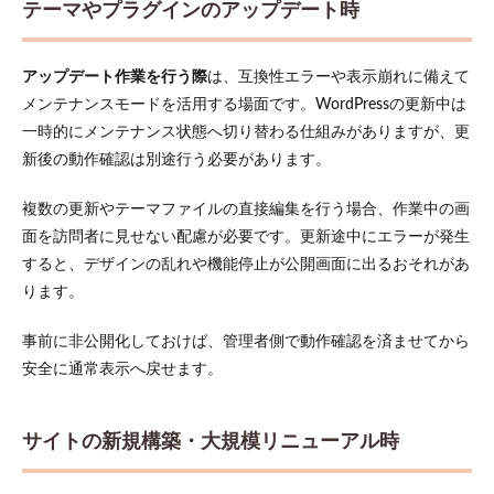
テーマやプラグインのアップデート時
テナンス
モードの
設定手順
アップデート作業を行う際
は、互換性エラーや表示崩れに備えて
4.1
メンテナンスモードを活用する場面です。WordPressの更新中は
プラ
グイ
一時的にメンテナンス状態へ切り替わる仕組みがありますが、更
ンを
新後の動作確認は別途行う必要があります。
イン
スト
ール
複数の更新やテーマファイルの直接編集を行う場合、作業中の画
して
面を訪問者に見せない配慮が必要です。更新途中にエラーが発生
有効
すると、デザインの乱れや機能停止が公開画面に出るおそれがあ
化す
る
ります。
4.2
事前に非公開化しておけば、管理者側で動作確認を済ませてから
デザ
イン
安全に通常表示へ戻せます。
テン
プレ
ート
サイトの新規構築・大規模リニューアル時
を選
んで
初期