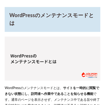
WordPress
のメンテ
ナンスモ
ードとは
WordPressのメンテナンスモードと
2
は
WordPress
でメンテ
ナンスモ
ードが必
要な場面
2.1
テー
マや
プラ
グイ
ンの
アッ
プデ
ート
WordPressのメンテナンスモードとは、
サイトを一時的に閲覧で
時
きない状態にし、訪問者へ作業中であることを知らせる機能
で
2.2
す。通常のページを表示させず、メンテナンス中である旨や終了
サイ
トの