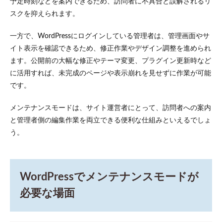
予定時刻などを案内できるため、訪問者に不具合と誤解されるリ
新規
スクを抑えられます。
構
築・
大規
一方で、WordPressにログインしている管理者は、管理画面やサ
模リ
イト表示を確認できるため、修正作業やデザイン調整を進められ
ニュ
ます。公開前の大幅な修正やテーマ変更、プラグイン更新時など
ーア
ル時
に活用すれば、未完成のページや表示崩れを見せずに作業が可能
です。
2.3
不具
合や
メンテナンスモードは、サイト運営者にとって、訪問者への案内
サイ
と管理者側の編集作業を両立できる便利な仕組みといえるでしょ
バー
攻撃
う。
への
緊急
対応
時
WordPressでメンテナンスモードが
3
必要な場面
WordPress
をメンテ
ナンスモ
ードにす