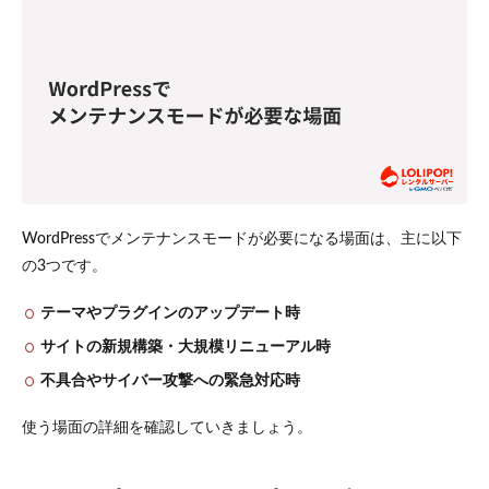
る方法
3.1
プラ
グイ
ンを
使っ
た方
法
3.2
プラ
WordPressでメンテナンスモードが必要になる場面は、主に以下
グイ
の3つです。
ンな
し
（手
テーマやプラグインのアップデート時
動）
の方
サイトの新規構築・大規模リニューアル時
法
不具合やサイバー攻撃への緊急対応時
4
WordPress
使う場面の詳細を確認していきましょう。
のプラグ
インを使
ったメン