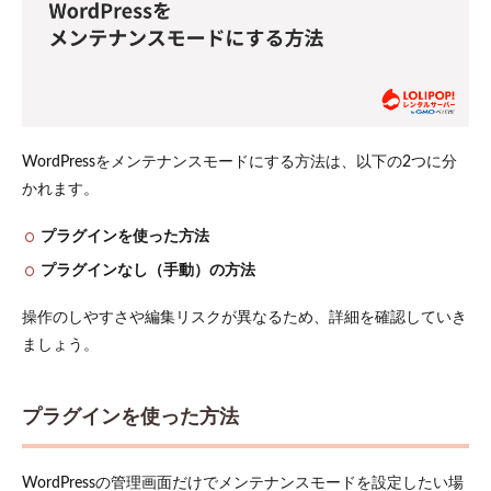
5.2
関係
者へ
切り
替え
日時
を事
前告
WordPressをメンテナンスモードにする方法は、以下の2つに分
知す
かれます。
る
5.3
プラグインを使った方法
ステ
プラグインなし（手動）の方法
ージ
ング
環境
操作のしやすさや編集リスクが異なるため、詳細を確認していき
で事
ましょう。
前テ
スト
する
プラグインを使った方法
6
WordPress
のメンテ
WordPressの管理画面だけでメンテナンスモードを設定したい場
ナンスモ