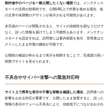
設定
制作途中のページを一般公開したくない場面
では、メンテナンス
する
モードの活用が効果的です。公開URL上で作業を進める場合、仮
4.3
の文章や未調整のデザインが表示される可能性があります。
固定
ペー
未完成のページが閲覧されると、サイトの信頼性を損なうだけで
ジか
ら背
なく、誤った情報を届けてしまう可能性もあります。メンテナン
景画
スモードを設定すれば、訪問者には案内画面を表示、管理者はロ
像や
グインしたまま作業の継続が可能です。
メッ
セー
ジを
公開前の確認が終わるまで表示を制限することで、完成度の高い
編集
状態でサイトを見せられます。
する
4.4
ステ
不具合やサイバー攻撃への緊急対応時
ータ
スを
「有
サイト上で異常な表示や不審な挙動を確認した場合
、訪問者への
効
化」
影響を止める対応が重要です。公開したまま放置すると、誤った
にし
情報の表示やフォーム不具合により、信頼低下につながるおそれ
て画