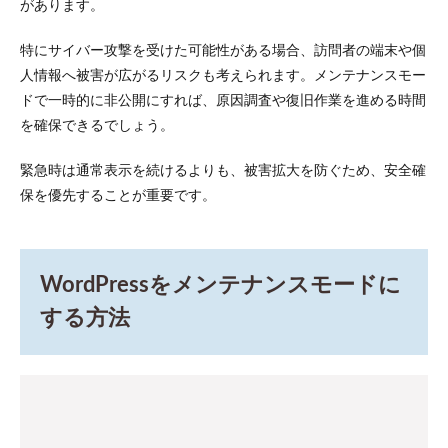
があります。
面を
切り
替え
特にサイバー攻撃を受けた可能性がある場合、訪問者の端末や個
る
人情報へ被害が広がるリスクも考えられます。メンテナンスモー
5
ドで一時的に非公開にすれば、原因調査や復旧作業を進める時間
WordPress
を確保できるでしょう。
のメンテ
ナンスモ
ード設定
緊急時は通常表示を続けるよりも、被害拡大を防ぐため、安全確
前に必要
保を優先することが重要です。
な準備
5.1
エラ
ーに
WordPressをメンテナンスモードに
備え
て直
する方法
前の
バッ
クア
ップ
を取
得す
る