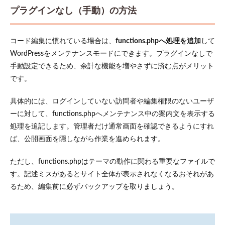
プラ
プラグインなし（手動）の方法
グイ
ンを
無効
コード編集に慣れている場合は、
functions.phpへ処理を追加
して
化し
てテ
WordPressをメンテナンスモードにできます。プラグインなしで
ーマ
手動設定できるため、余計な機能を増やさずに済む点がメリット
との
です。
互換
性を
確認
具体的には、ログインしていない訪問者や編集権限のないユーザ
する
ーに対して、functions.phpへメンテナンス中の案内文を表示する
6.4
処理を追記します。管理者だけ通常画面を確認できるようにすれ
エラ
ば、公開画面を隠しながら作業を進められます。
ーの
原因
を特
ただし、functions.phpはテーマの動作に関わる重要なファイルで
定し
す。記述ミスがあるとサイト全体が表示されなくなるおそれがあ
やす
るため、編集前に必ずバックアップを取りましょう。
くす
るた
め、
プラ
グイ