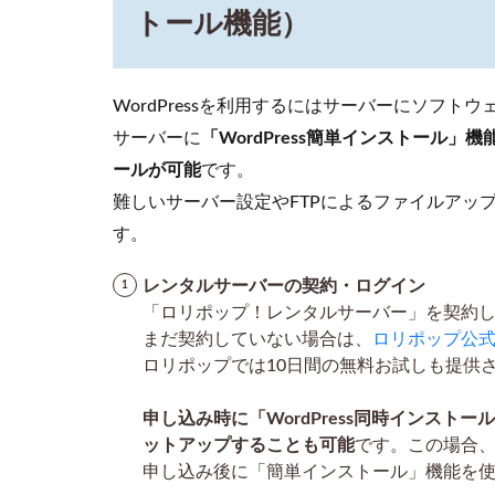
ポップの
トール機能）
簡単イン
ストール
機能）
WordPressを利用するにはサーバーにソフト
2
2.
サーバーに
「WordPress簡単インストール
WordPress
の初期設
ールが可能
です。
定（テー
難しいサーバー設定やFTPによるファイルアッ
マ選び、
一般設
す。
定、パー
マリンク
レンタルサーバーの契約・ログイン
設定な
「ロリポップ！レンタルサーバー」を契約
ど）
まだ契約していない場合は、
ロリポップ公
2.1
ロリポップでは10日間の無料お試しも提供
一般
設定
申し込み時に「WordPress同時インストー
の変
ットアップすることも可能
です。この場合
更方
申し込み後に「簡単インストール」機能を
法