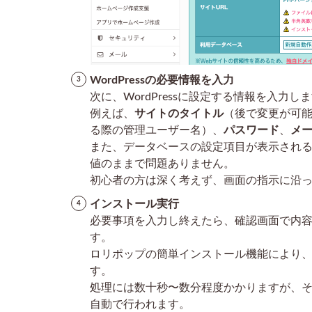
記事
投稿
の仕
方
（ブ
ロッ
WordPressの必要情報を入力
クエ
次に、WordPressに設定する情報を入力し
ディ
例えば、
サイトのタイトル
（後で変更が可
タの
る際の管理ユーザー名）、
パスワード
、
メ
基
また、データベースの設定項目が表示され
本、
値のままで問題ありません。
メデ
初心者の方は深く考えず、画面の指示に沿っ
ィア
の追
インストール実行
加方
必要事項を入力し終えたら、確認画面で内
法な
す。
ど）
ロリポップの簡単インストール機能により、自
3.1
す。
ブロ
処理には数十秒〜数分程度かかりますが、
ック
自動で行われます。
エデ