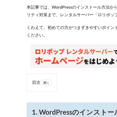
本記事では、WordPressのインストール方
リティ対策まで、レンタルサーバー「ロリポッ
くわえて、初めての方がつまずきやすいポイン
ください。
目次
1
1.
WordPress
のインス
トール方
1. WordPressのイン
法（ロリ