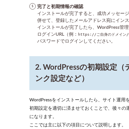
ィタ
完了と初期情報の確認
の基
インストールが完了すると、成功メッセージや
本
併せて、登録したメールアドレス宛にイン
3.2
インストールが完了したら、WordPress
画像
ログインURL（例：
https://ご自身のドメイン/w
やメ
パスワードでログインしてください。
ディ
アの
追加
方法
2. WordPressの初期
3.3
ンク設定など）
投稿
の公
開
WordPressをインストールしたら、サイト運
4
初期設定を適切に済ませておくことで、後々の運
4.
プラ
になります。
グイ
ここでは主に以下の項目について説明します。
ンの