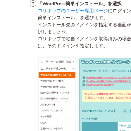
「WordPress簡単インストール」を選択
2.2
ロリポップのユーザー専用ページ
にログイ
テー
簡単インストール」を選びます。
マを
インストール先のドメインを指定する画面が表
選ん
択しましょう。
でサ
イト
ロリポップで独自ドメインを取得済みの場
のデ
は、そのドメインを指定します。
ザイ
ンを
変更
2.3
パー
マリ
ンク
設定
を整
える
3
3.