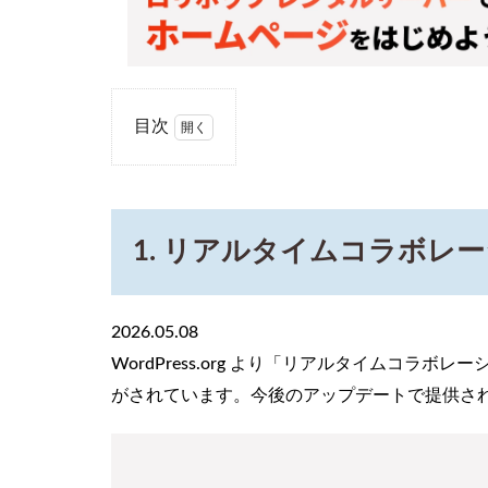
目次
1
1.
リ
ア
1. リアルタイムコラボレ
ル
タ
イ
ム
2026.05.08
コ
WordPress.org より「リアルタイムコラボレ
ラ
ボ
がされています。今後のアップデートで提供さ
レ
ー
シ
ョ