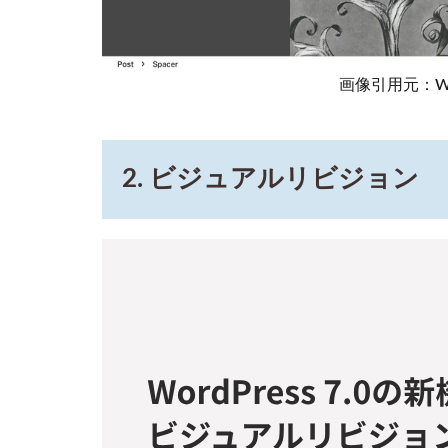
ク
単
位
の
画像引用元：WordP
カ
ス
タ
ム
CSS
2. ビジュアルリビジョン
6
6.
パ
ン
く
ず
リ
ス
ト
ブ
ロ
ッ