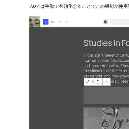
移
7.0では手動で有効化することでこの機能が使
4
4.
レ
ス
ポ
ン
シ
ブ
編
集
モ
ー
ド
5
5.
ブ
ロ
ッ