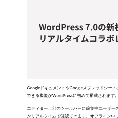
ン
2
2.
ビ
ジ
ュ
ア
ル
リ
ビ
ジ
ョ
ン
3
GoogleドキュメントやGoogleスプレッドシー
3.
ビ
できる機能がWordPressに初めて搭載されます
ュ
ー
エディター上部のツールバーに編集中ユーザー
の
かリアルタイムで確認できます。オフライン中に加
遷