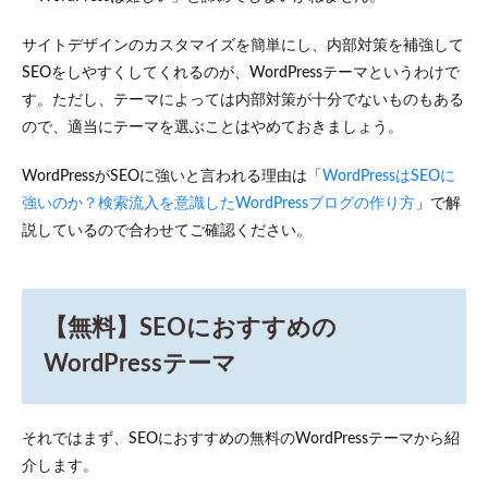
3.2
JIN（ジ
サイトデザインのカスタマイズを簡単にし、内部対策を補強して
ン）
SEOをしやすくしてくれるのが、WordPressテーマというわけで
3.3
す。ただし、テーマによっては内部対策が十分でないものもある
Emanon
ので、適当にテーマを選ぶことはやめておきましょう。
Pro（エ
マノン
プロ）
WordPressがSEOに強いと言われる理由は「
WordPressはSEOに
4
強いのか？検索流入を意識したWordPressブログの作り方
」で解
WordPress
説しているので合わせてご確認ください。
テーマの
SEOに必
要なポイ
ント
【無料】SEOにおすすめの
4.1
内部
WordPressテーマ
SEO
が最
適化
され
それではまず、SEOにおすすめの無料のWordPressテーマから紹
てい
介します。
る