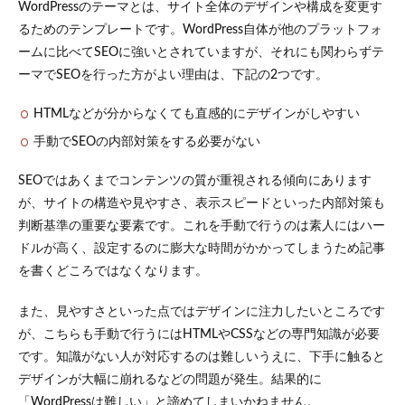
WordPress
WordPressのテーマとは、サイト全体のデザインや構成を変更す
テーマ
るためのテンプレートです。WordPress自体が他のプラットフォ
2.1
ームに比べてSEOに強いとされていますが、それにも関わらずテ
Cocoon（コ
ーマでSEOを行った方がよい理由は、下記の2つです。
クーン）
2.2
HTMLなどが分からなくても直感的にデザインがしやすい
Lightning（ラ
手動でSEOの内部対策をする必要がない
イトニング）
2.3
SEOではあくまでコンテンツの質が重視される傾向にあります
Arkhe（ア
が、サイトの構造や見やすさ、表示スピードといった内部対策も
ルケー）
判断基準の重要な要素です。これを手動で行うのは素人にはハー
3
【有
ドルが高く、設定するのに膨大な時間がかかってしまうため記事
料】SEO
を書くどころではなくなります。
におすす
めの
WordPress
また、見やすさといった点ではデザインに注力したいところです
テーマ
が、こちらも手動で行うにはHTMLやCSSなどの専門知識が必要
3.1
です。知識がない人が対応するのは難しいうえに、下手に触ると
SWELL（ス
デザインが大幅に崩れるなどの問題が発生。結果的に
ウェル）
「WordPressは難しい」と諦めてしまいかねません。