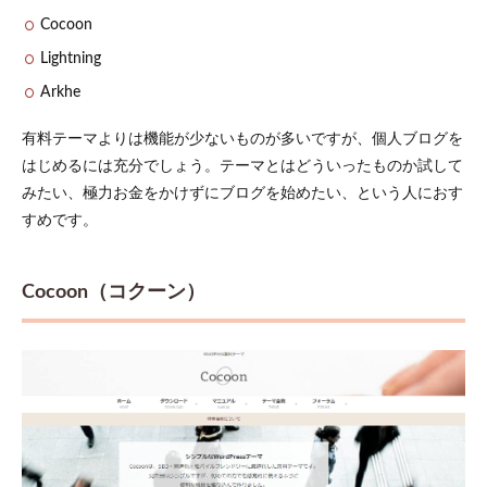
4.2
Cocoon
レス
Lightning
ポン
シブ
Arkhe
対応
のデ
有料テーマよりは機能が少ないものが多いですが、個人ブログを
ザイ
ンで
はじめるには充分でしょう。テーマとはどういったものか試して
ある
みたい、極力お金をかけずにブログを始めたい、という人におす
4.3
すめです。
ペー
ジの
表示
Cocoon（コクーン）
速度
が速
い
5
WordPress
テーマの
選び方
6
まと