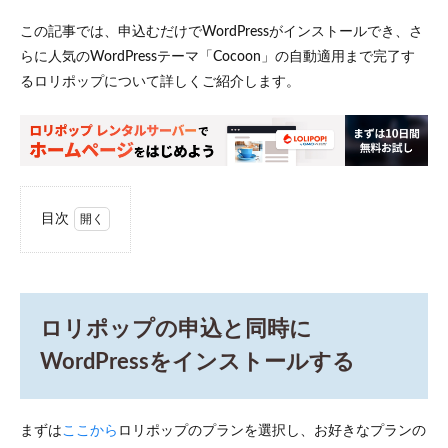
この記事では、申込むだけでWordPressがインストールでき、さ
らに人気のWordPressテーマ「Cocoon」の自動適用まで完了す
るロリポップについて詳しくご紹介します。
目次
1
ロリ
ポップの
申込と同
時に
WordPress
ロリポップの申込と同時に
をインス
トールす
WordPressをインストールする
る
1.1
無料
まずは
ここから
ロリポップのプランを選択し、お好きなプランの
で独