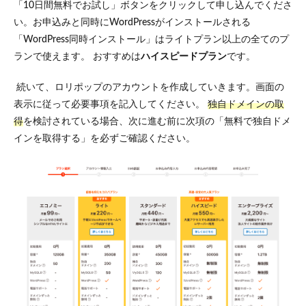
「10日間無料でお試し」ボタンをクリックして申し込んでくださ
自ド
メイ
い。お申込みと同時にWordPressがインストールされる
ンを
「WordPress同時インストール」はライトプラン以上の全てのプ
取得
ランで使えます。 おすすめは
ハイスピードプラン
です。
する
1.2
続いて、ロリポップのアカウントを作成していきます。画面の
SMS
表示に従って必要事項を記入してください。
独自ドメインの取
認証
を行
得
を検討されている場合、次に進む前に次項の「無料で独自ドメ
う
インを取得する」を必ずご確認ください。
1.3
申込
内容
の入
力
2
WordPress
同時イン
ストール
を行う
2.1