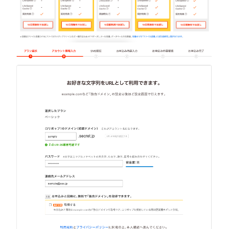
WordPress
のインス
トールに
必要な情
報を入力
する
2.2
アカ
ウン
ト作
成と
ユー
ザー
専用
ペー
ジへ
のロ
グイ
ン
3
ユー
ザー
専用