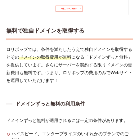
ペー
ジに
ログ
イン
する
無料で独自ドメインを取得する
3.1
イ
ンストー
ルされた
ロリポップでは、条件を満たしたうえで独自ドメインを取得する
WordPress
を確認す
とその
ドメインの取得費用が無料
になる「ドメインずっと無料」
る
を提供しています。さらにサーバーを契約する限りドメインの更
4
新費用も無料です。つまり、ロリポップの費用のみでWebサイト
まと
を運用していただけます！
め
ドメインずっと無料の利用条件
ドメインずっと無料が適用されるには一定の条件があります。
ハイスピード、エンタープライズのいずれかのプランでのご