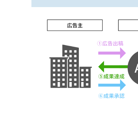
エ
イ
ト
の
仕
組
み
2
ア
フ
ィ
リ
エ
イ
ト
は
危
な
い
と
言