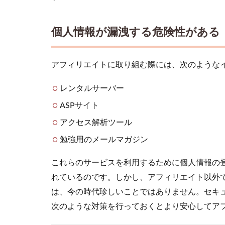
の会
社の
場
個人情報が漏洩する危険性がある
合、
就業
規則
違反
アフィリエイトに取り組む際には、次のような
にな
る
レンタルサーバー
2.5
ASPサイト
報酬
アクセス解析ツール
が振
り込
勉強用のメールマガジン
まれ
ない
これらのサービスを利用するために個人情報の
可能
れているのです。しかし、アフィリエイト以外
性が
ある
は、今の時代珍しいことではありません。セキ
2.6
次のような対策を行っておくとより安心してア
ブロ