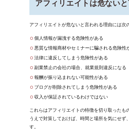
アフィリエイトは危ないと
ナー
に騙
され
る危
アフィリエイトが危ないと言われる理由には次
険性
があ
個人情報が漏洩する危険性がある
る
悪質な情報商材やセミナーに騙される危険性
2.3
法律に違反してしまう危険性がある
法律
に違
副業禁止の会社の場合、就業規則違反になる
反し
てし
報酬が振り込まれない可能性がある
まう
ブログが削除されてしまう危険性がある
危険
性が
収入が保証されているわけではない
ある
これらはアフィリエイトの特徴を切り取ったも
2.4
副業
うえで対策しておけば、時間と場所を気にせず
禁止
す。