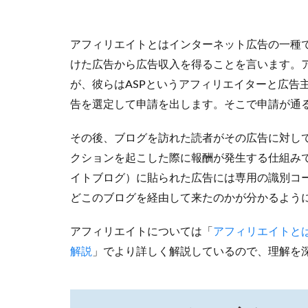
わ
れ
る
アフィリエイトとはインターネット広告の一種で
理
けた広告から広告収入を得ることを言います。
由
が、彼らはASPというアフィリエイターと広告
2.1
告を選定して申請を出します。そこで申請が通
個人
情報
が漏
その後、ブログを訪れた読者がその広告に対し
洩す
クションを起こした際に報酬が発生する仕組み
る危
イトブログ）に貼られた広告には専用の識別コ
険性
があ
どこのブログを経由して来たのかが分かるよう
る
アフィリエイトについては「
アフィリエイトと
2.2
悪質
解説
」でより詳しく解説しているので、理解を
な情
報商
材や
セミ