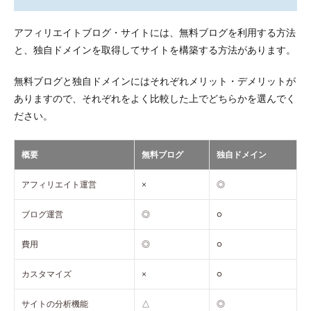
トサ
イト
の作
アフィリエイトブログ・サイトには、無料ブログを利用する方法
り方
と、独自ドメインを取得してサイトを構築する方法があります。
3.1
1.サー
無料ブログと独自ドメインにはそれぞれメリット・デメリットが
バー
ありますので、それぞれをよく比較した上でどちらかを選んでく
を契
約す
ださい。
る
3.2
概要
無料ブログ
独自ドメイン
2.ドメ
イン
アフィリエイト運営
×
◎
を取
得す
る
ブログ運営
◎
○
3.3
費用
◎
○
3.WordPress
を設定する
カスタマイズ
×
○
3.4
4.ASP
サイトの分析機能
△
◎
に登