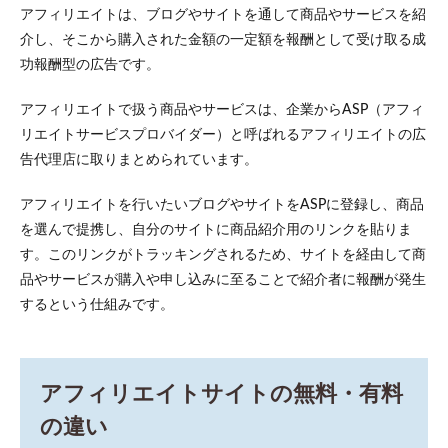
アフ
アフィリエイトは、ブログやサイトを通して商品やサービスを紹
ィリ
介し、そこから購入された金額の一定額を報酬として受け取る成
エイ
トサ
功報酬型の広告です。
イト
の無
アフィリエイトで扱う商品やサービスは、企業からASP（アフィ
料・
有料
リエイトサービスプロバイダー）と呼ばれるアフィリエイトの広
の違
告代理店に取りまとめられています。
い
2.1
アフィリエイトを行いたいブログやサイトをASPに登録し、商品
無料
を選んで提携し、自分のサイトに商品紹介用のリンクを貼りま
ブロ
す。このリンクがトラッキングされるため、サイトを経由して商
グ
品やサービスが購入や申し込みに至ることで紹介者に報酬が発生
2.2
するという仕組みです。
独自
ドメ
イン
3
アフィリエイトサイトの無料・有料
アフ
ィリ
の違い
エイ