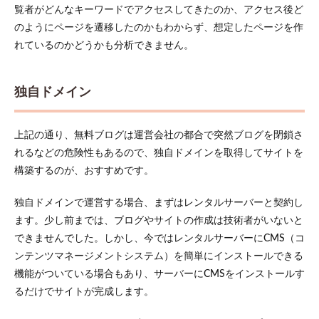
5.3
覧者がどんなキーワードでアクセスしてきたのか、アクセス後ど
ツー
のようにページを遷移したのかもわからず、想定したページを作
ルを
活用
れているのかどうかも分析できません。
して
サイ
トを
独自ドメイン
分析
する
6
上記の通り、無料ブログは運営会社の都合で突然ブログを閉鎖さ
まと
れるなどの危険性もあるので、独自ドメインを取得してサイトを
め
構築するのが、おすすめです。
独自ドメインで運営する場合、まずはレンタルサーバーと契約し
ます。少し前までは、ブログやサイトの作成は技術者がいないと
できませんでした。しかし、今ではレンタルサーバーにCMS（コ
ンテンツマネージメントシステム）を簡単にインストールできる
機能がついている場合もあり、サーバーにCMSをインストールす
るだけでサイトが完成します。