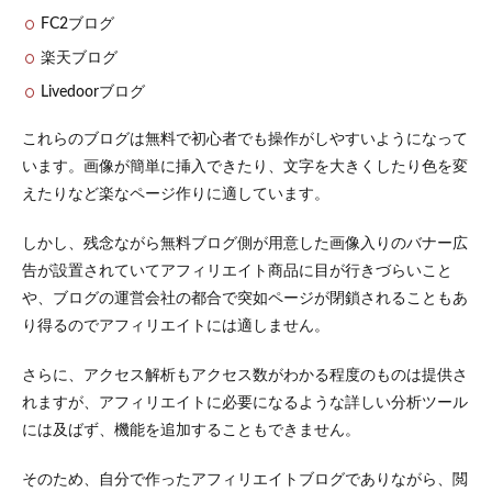
FC2ブログ
5.1
ツー
楽天ブログ
ルを
活用
Livedoorブログ
して
ジャ
これらのブログは無料で初心者でも操作がしやすいようになって
ンル
います。画像が簡単に挿入できたり、文字を大きくしたり色を変
の市
場規
えたりなど楽なページ作りに適しています。
模を
調べ
しかし、残念ながら無料ブログ側が用意した画像入りのバナー広
る
告が設置されていてアフィリエイト商品に目が行きづらいこと
5.2
や、ブログの運営会社の都合で突如ページが閉鎖されることもあ
ツー
り得るのでアフィリエイトには適しません。
ルを
活用
して
さらに、アクセス解析もアクセス数がわかる程度のものは提供さ
検索
れますが、アフィリエイトに必要になるような詳しい分析ツール
ワー
ドを
には及ばず、機能を追加することもできません。
決め
る
そのため、自分で作ったアフィリエイトブログでありながら、閲