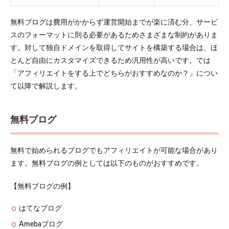
録す
る
無料ブログは費用がかからず運営開始までが楽に済む分、サービ
4
スのフォーマットに則る必要があるためさまざまな制約がありま
アフ
す。対して独自ドメインを取得してサイトを構築する場合は、ほ
ィリ
とんど自由にカスタマイズできるため汎用性が高いです。では
エイ
トサ
「アフィリエイトをする上でどちらがおすすめなのか？」につい
イト
て以降で解説します。
の成
功事
例
無料ブログ
5
初心
者で
無料で始められるブログでもアフィリエイトが可能な場合があり
も稼
げる
ます。無料ブログの例としては以下のものがおすすめです。
サイ
ト作
【無料ブログの例】
りの
3つ
のポ
はてなブログ
イン
Amebaブログ
ト