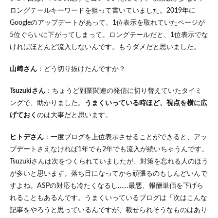
ロングテールキーワードを狙って書いていました。2019年に
Googleのアップデートがあって、1位表示を取れていたページが
5位ぐらいに下がってしまって。ロングテールだと、1位表示でな
ければほとんど流入しないんです。もうダメだと思いました。
山﨑さん
：どう切り抜けたんですか？
Tsuzukiさん
：ちょうど副業関連の発信に切り替えていたタイミ
ングで、助かりました。
うまくいっている時ほど、視点を横に広
げておく
のは大事だと思います。
ヒトデさん
：一度ブログを上位表示させることができると、アッ
プデートさえなければ1年でも2年でも流入が続いちゃうんです。
Tsuzukiさんは次をつくられていましたが、対策を忘れる人のほう
が多いと思います。落ち目になってから頑張るのもしんどいんで
すよね。ASPの対応も冷たくなるし……最悪、報酬単価を下げら
れることもあるんです。うまくいっているブログは「次はこんな
記事をやろうと思っているんですが、載せられそうなものはあり