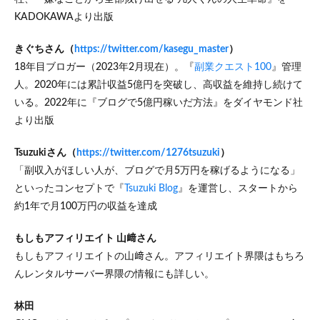
いる
KADOKAWAより出版
こと
1.1
きぐちさん（
https://twitter.com/kasegu_master
）
ブロ
18年目ブロガー（2023年2月現在）。『
副業クエスト100
』管理
グ
人。2020年には累計収益5億円を突破し、高収益を維持し続けて
×SNS
で発
いる。2022年に『ブログで5億円稼いだ方法』をダイヤモンド社
信力
より出版
アッ
プ！
Tsuzukiさん（
https://twitter.com/1276tsuzuki
）
1.2
「副収入がほしい人が、ブログで月5万円を稼げるようになる」
コア
といったコンセプトで『
アッ
Tsuzuki Blog
』を運営し、スタートから
プデ
約1年で月100万円の収益を達成
ート
で流
もしもアフィリエイト 山﨑さん
入ゼ
ロの
もしもアフィリエイトの山﨑さん。アフィリエイト界隈はもちろ
危
んレンタルサーバー界隈の情報にも詳しい。
機！
その
対策
林田
と