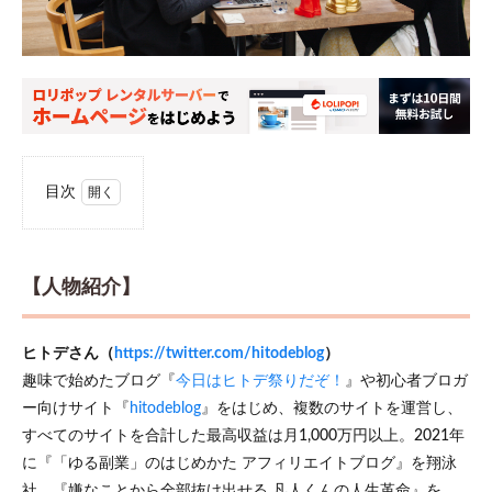
目次
0.1
【人
物紹
【人物紹介】
介】
1
ブロ
ヒトデさん（
https://twitter.com/hitodeblog
）
グや
趣味で始めたブログ『
今日はヒトデ祭りだぞ！
』や初心者ブロガ
副業
ー向けサイト『
hitodeblog
』をはじめ、複数のサイトを運営し、
にお
い
すべてのサイトを合計した最高収益は月1,000万円以上。2021年
て、
に『「ゆる副業」のはじめかた アフィリエイトブログ』を翔泳
注意
して
社、『嫌なことから全部抜け出せる 凡人くんの人生革命』を