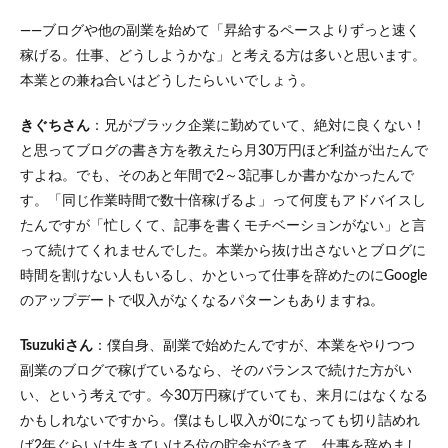
――ブログや他の副業を始めて「昇給するペースよりずっと速く
稼げる。仕事、どうしようかな」と考える方は多いと思います。
本業との兼ね合いはどうしたらいいでしょう。
きぐちさん
：兄がブラック企業に勤めていて、絶対に良くない！
と思ってブログの書き方を教えたら月30万円ほど利益が出たんで
すよね。でも、そのあと年間で2～3記事しか書かなかったんで
す。「同じ作業時間で数十倍稼げるよ」って何度もアドバイスし
たんですが「忙しくて、記事を書くモチベーションがない」と言
って続けてくれませんでした。本業から抜け出さないとブログに
時間を割けない人もいるし、かといって仕事を辞めたのにGoogle
のアップデートで収入がなくなるパターンもありますね。
Tsuzukiさん
：僕自身、副業で始めたんですが、本業をやりつつ
副業のブログで稼げているなら、そのバランスで続けた方がい
い、という考えです。今30万円稼げていても、来月にはなくなる
かもしれないですから。僕はもし収入が0になっても切り詰めれ
ば2年ぐらいは生きていける位の貯金ができて、仕事を辞めまし