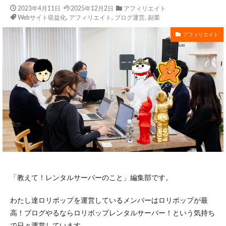
2023年4月11日
2025年12月2日
アフィリエイト
Webサイト収益化
,
アフィリエイト
,
ブログ運営
,
副業
アフィリエイト
「教えて！レンタルサーバーのこと」編集部です。
わたし達ロリポップを運営しているメンバーはロリポップが最
高！ブログやるならロリポップレンタルサーバー！という気持ち
で日々運営しています。