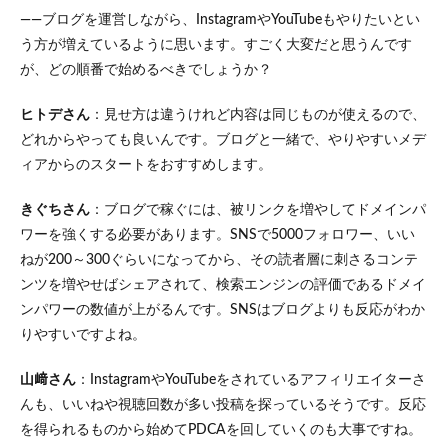
ト
――ブログを運営しながら、InstagramやYouTubeもやりたいとい
2.1
う方が増えているように思います。すごく大変だと思うんです
本業
が、どの順番で始めるべきでしょうか？
との
バラ
ヒトデさん
：見せ方は違うけれど内容は同じものが使えるので、
ン
ス、
どれからやっても良いんです。ブログと一緒で、やりやすいメデ
どう
ィアからのスタートをおすすめします。
す
る？
きぐちさん
：ブログで稼ぐには、被リンクを増やしてドメインパ
3
ワーを強くする必要があります。SNSで5000フォロワー、いい
ChatGPT
ねが200～300ぐらいになってから、その読者層に刺さるコンテ
にブロガ
ーは立場
ンツを増やせばシェアされて、検索エンジンの評価であるドメイ
を取られ
ンパワーの数値が上がるんです。SNSはブログよりも反応がわか
るか？
りやすいですよね。
4
まと
山﨑さん
：InstagramやYouTubeをされているアフィリエイターさ
め
んも、いいねや視聴回数が多い投稿を探っているそうです。反応
を得られるものから始めてPDCAを回していくのも大事ですね。