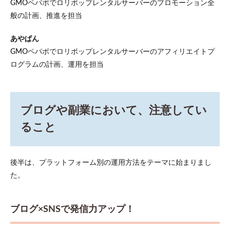
GMOペパボでロリポップレンタルサーバーのプロモーション全
は？
般の計画、推進を担当
1.3
教え
あやぱん
る立
GMOペパボでロリポップレンタルサーバーのアフィリエイトプ
場だ
から
ログラムの計画、運用を担当
こそ
気を
付け
てい
るこ
ブログや副業において、注意してい
と
ること
2
今後
意識
すべ
後半は、プラットフォーム別の運用方法をテーマに始まりまし
きこ
た。
と、
抑え
てお
ブログ×SNSで発信力アップ！
くべ
きポ
イン