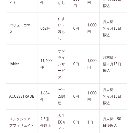
イト
件
なし
円
円
振込
住ま
月末締・
バリューコマー
い・
1,000
862件
0円
翌々月15日
ス
暮ら
円
振込
し
オン
ライ
月末締・
11,400
1,000
JANet
ンサ
0円
翌々月15日
件
円
ービ
振込
ス
ゲー
月末締・
1,634
1,000
ACCESSTRADE
ム関
0円
翌々月15日
件
円
連
振込
大手
リンクシェア
2.5億
月末締・50
ECサ
0円
1円
アフィリエイト
件以上
日後振込
イト