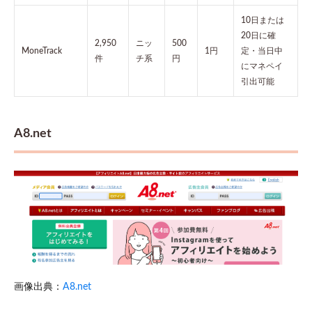
10日または
20日に確
2,950
ニッ
500
MoneTrack
1円
定・当日中
件
チ系
円
にマネペイ
引出可能
A8.net
画像出典：
A8.net