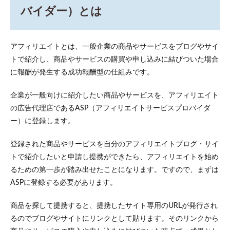
バイダ
バイダー）とは
ー）と
は
2
アフィリエイトとは、一般企業の商品やサービスをブログやサイ
初心
トで紹介し、商品やサービスの購買や申し込みに結びついた場合
者に
おす
に報酬が発生する成功報酬型の仕組みです。
すめ
する
企業が一般向けに紹介したい商品やサービスを、アフィリエイト
ASP
の広告代理店であるASP（アフィリエイトサービスプロバイダ
の選
び方
ー）に登録します。
2.1
登録された商品やサービスを自分のアフィリエイトブログ・サイ
案件
数か
トで紹介したいと申請し提携ができたら、アフィリエイトを始め
ら選
るための第一歩が踏み出せたことになります。ですので、まずは
ぶ
ASPに登録する必要があります。
2.2
報酬
商品を探して提携すると、提携したサイト専用のURLが発行され
単価
から
るのでブログやサイトにリンクとして貼ります。そのリンクから
選ぶ