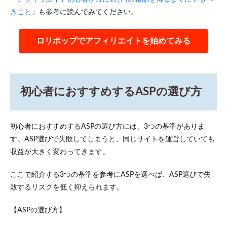
リエ
イト
きこと
」も参考に読んでみてください。
3.4
Amazon
ロリポップでアフィリエイトを始めてみる
アソシ
エイト
3.5
楽天
初心者におすすめするASPの選び方
アフ
ィリ
エイ
ト
初心者におすすめするASPの選び方には、3つの基準がありま
3.6
す。ASP選びで失敗してしまうと、同じサイトを運営していても
バリ
収益が大きく変わってきます。
ュー
コマ
ース
ここで紹介する3つの基準を参考にASPを選べば、ASP選びで失
敗するリスクを低く抑えられます。
3.7
JANet
【ASPの選び方】
3.8
ACCESSTRADE