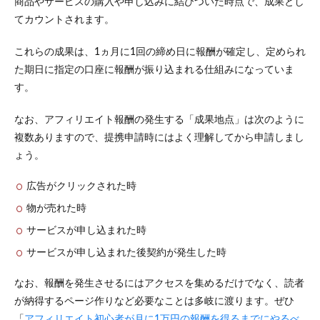
商品やサービスの購入や申し込みに結びついた時点で、成果とし
2.3
てカウントされます。
振込
手数
これらの成果は、1ヵ月に1回の締め日に報酬が確定し、定められ
料か
た期日に指定の口座に報酬が振り込まれる仕組みになっていま
ら選
ぶ
す。
3
なお、アフィリエイト報酬の発生する「成果地点」は次のように
初心者
におす
複数ありますので、提携申請時にはよく理解してから申請しまし
すめの
ょう。
ASP10
選
広告がクリックされた時
3.1
物が売れた時
A8.net
サービスが申し込まれた時
3.2
afb
サービスが申し込まれた後契約が発生した時
3.3
なお、報酬を発生させるにはアクセスを集めるだけでなく、読者
もし
もア
が納得するページ作りなど必要なことは多岐に渡ります。ぜひ
フィ
「
アフィリエイト初心者が月に1万円の報酬を得るまでにやるべ