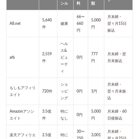
ンル
料
額
66〜
月末締・
5,640
5,000
A8.net
健康
660
翌々月15日
件
円
円
振込
ヘル
ス&
2,559
777
月末締・翌
afb
ビュ
0円
件
円
月末振込
ーテ
ィ
ショ
月末締・
もしもアフィリ
720件
ッピ
0円
1円
翌々月末振
エイト
ング
込
Amazonアソシ
3.5億
特に
5,000
月末締・60
0円
エイト
件
なし
円
日後振込
30〜
月末締・
楽天アフィリエ
2.5億
特に
3,001
250
翌々月25日