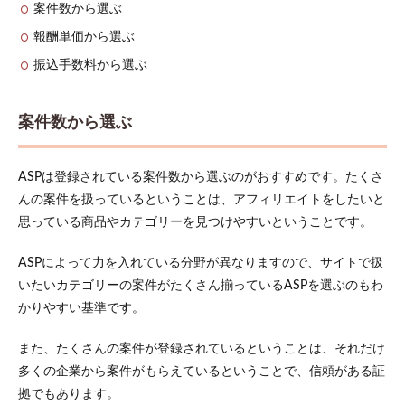
案件数から選ぶ
3.9
報酬単価から選ぶ
リン
クシ
振込手数料から選ぶ
ェア
アフ
ィリ
案件数から選ぶ
エイ
ト
3.10
ASPは登録されている案件数から選ぶのがおすすめです。たくさ
MoneTrack
んの案件を扱っているということは、アフィリエイトをしたいと
4
思っている商品やカテゴリーを見つけやすいということです。
アフ
ィリ
ASPによって力を入れている分野が異なりますので、サイトで扱
エイ
トで
いたいカテゴリーの案件がたくさん揃っているASPを選ぶのもわ
ASP
かりやすい基準です。
を利
用す
また、たくさんの案件が登録されているということは、それだけ
る際
の注
多くの企業から案件がもらえているということで、信頼がある証
意点
拠でもあります。