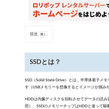
目次
1
SSD
と
は？
SSDとは？
2
HDD
と
SSD（Solid State Drive）とは、半
は？
す（USBメモリーを想像するとイメージが掴み
3
SSD
HDDは内臓ディスクを回転させてデータの読み
と
HDD
照）、SSDのメモリーチップはHDDと違って