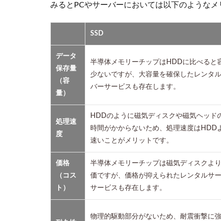
みるとPCやサーバーにおいては以下のような
ジンか
らの流
入）の
SSD
改善
データ
5
半導体メモリーチップはHDDに比べると
保存量
ロ
少ないですが、大容量を確保したレンタ
リ
（容
バーサービスも存在します。
ポ
量）
ッ
プ
HDDのように磁気ディスクや磁気ヘッド
は
処理速
時間がかからないため、処理速度はHDD
SSD
度
速いことがメリットです。
搭
載
の
価格
半導体メモリーチップは磁気ディスクよ
プ
（コス
価ですが、価格が抑えられたレンタルサ
ラ
ト）
サービスも存在します。
ン
も
用
物理的駆動部分がないため、耐震衝撃に