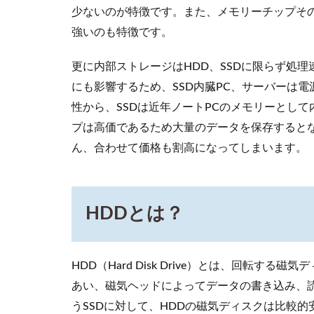
の違
少ないのが特徴です。また、メモリーチップそ
い
強いのも特徴です。
（メ
リッ
ト、
更に内部ストレージはHDD、SSDに限らず処
デメ
にも影響するため、SSD内臓PC、サーバーは
リッ
性から、SSDは近年ノートPCのメモリーとし
ト）
プは高価であるため大量のデータを保存すると
4
ん、合わせて価格も割高になってしまいます。
WordPress
を利用す
るなら、
SSD搭載
のサーバ
HDDとは？
ーがおス
スメです
4.1
HDD（Hard Disk Drive）とは、回転
第一
あい、磁気ヘッドによってデータの書き込み、
のメ
うSSDに対して、HDDの磁気ディスクは比較
リッ