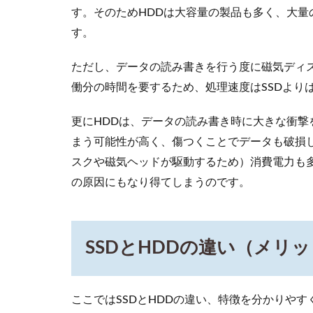
ト：
す。そのためHDDは大容量の製品も多く、大
Web
す。
サイ
トの
ただし、データの読み書きを行う度に磁気ディ
表示
を速
働分の時間を要するため、処理速度はSSDより
くす
るこ
更にHDDは、データの読み書き時に大きな衝
とで
ユー
まう可能性が高く、傷つくことでデータも破損
ザー
スクや磁気ヘッドが駆動するため）消費電力も
の離
の原因にもなり得てしまうのです。
脱を
減ら
す
4.2
第
SSDとHDDの違い（メリ
二のメ
リッ
ト：
SEO（検
ここではSSDとHDDの違い、特徴を分かりや
索エン