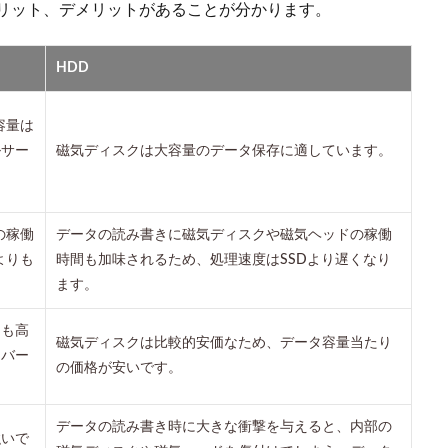
メリット、デメリットがあることが分かります。
HDD
容量は
ルサー
磁気ディスクは大容量のデータ保存に適しています。
の稼働
データの読み書きに磁気ディスクや磁気ヘッドの稼働
よりも
時間も加味されるため、処理速度はSSDより遅くなり
ます。
りも高
磁気ディスクは比較的安価なため、データ容量当たり
ーバー
の価格が安いです。
データの読み書き時に大きな衝撃を与えると、内部の
強いで