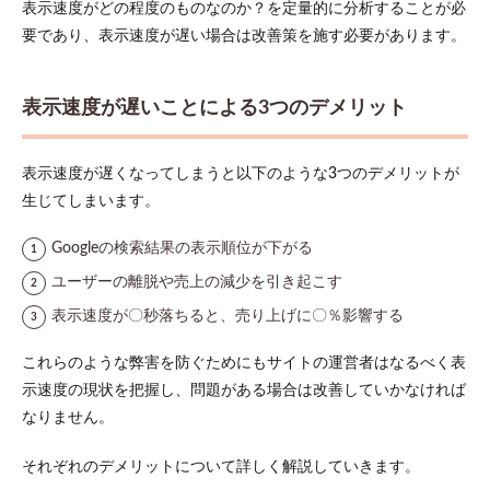
表示速度がどの程度のものなのか？を定量的に分析することが必
リッ
ト
要であり、表示速度が遅い場合は改善策を施す必要があります。
1.2
1.
表示速度が遅いことによる3つのデメリット
Google
の検索
結果の
表示順
表示速度が遅くなってしまうと以下のような3つのデメリットが
位が下
生じてしまいます。
がる
1.3
Googleの検索結果の表示順位が下がる
2. ユ
ユーザーの離脱や売上の減少を引き起こす
ーザ
ーの
表示速度が〇秒落ちると、売り上げに〇％影響する
離脱
や売
これらのような弊害を防ぐためにもサイトの運営者はなるべく表
上の
減少
示速度の現状を把握し、問題がある場合は改善していかなければ
を引
なりません。
き起
こす
それぞれのデメリットについて詳しく解説していきます。
1.4