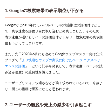
3. 表
示速
1. Googleの検索結果の表示順位が下がる
度が
〇秒
落ち
る
Googleでは2018年にモバイルページの検索順位の評価付けとし
と、
て、表示速度を評価項目に取り込むと発表しました。そのため、
売り
上げ
表示速度が遅いとサイトの評価自体が下がり、検索結果の表示順
に
位も下がってしまいます。
〇％
影響
また、先日2020年6月にも改めてGoogleウェブマスター向け公式
する
ブログで「
より快適なウェブの実現に向けたページ エクスペリ
2
エンスの評価
」 という記事を発表して、表示速度（ページの読
表示
速度
み込み速度）の重要性を訴えました。
を改
善す
ユーザービリティ／快適さなどが強く求めれているので、今後よ
る6
つの
り一層この指標は重要になると思われます。
方法
2.1
1.
2. ユーザーの離脱や売上の減少を引き起こす
Google