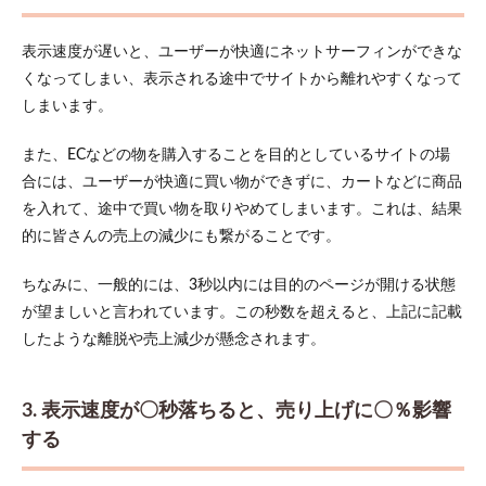
PageSpeed
Insightで
分析する
表示速度が遅いと、ユーザーが快適にネットサーフィンができな
くなってしまい、表示される途中でサイトから離れやすくなって
2.2
2. 高
しまいます。
速な
レン
また、ECなどの物を購入することを目的としているサイトの場
タル
サー
合には、ユーザーが快適に買い物ができずに、カートなどに商品
バー
を入れて、途中で買い物を取りやめてしまいます。これは、結果
を利
的に皆さんの売上の減少にも繋がることです。
用す
る
ちなみに、一般的には、3秒以内には目的のページが開ける状態
2.3
が望ましいと言われています。この秒数を超えると、上記に記載
3. 画
像サ
したような離脱や売上減少が懸念されます。
イズ
を軽
減す
3. 表示速度が〇秒落ちると、売り上げに〇％影響
る
する
2.4
4. ブ