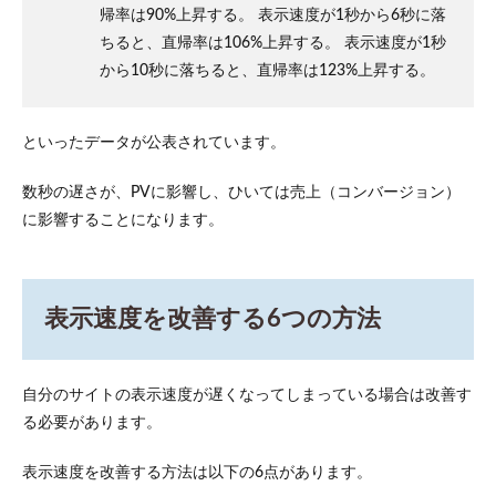
帰率は90%上昇する。 表示速度が1秒から6秒に落
Google
PageSpeed
ちると、直帰率は106%上昇する。 表示速度が1秒
Insightの
から10秒に落ちると、直帰率は123%上昇する。
使い方
4
表示
といったデータが公表されています。
速度
重視
数秒の遅さが、PVに影響し、ひいては売上（コンバージョン）
のレ
ンタ
に影響することになります。
ルサ
ーバ
ーな
らロ
表示速度を改善する6つの方法
リポ
ッ
プ！
5
自分のサイトの表示速度が遅くなってしまっている場合は改善す
表示
る必要があります。
速度
を改
善し
表示速度を改善する方法は以下の6点があります。
よう