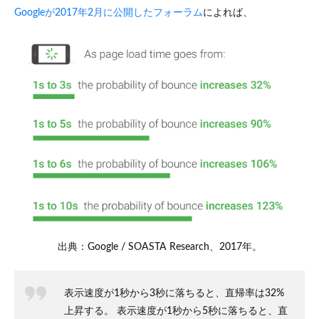
ラウ
Googleが2017年2月に公開したフォーラム
によれば、
ザの
キャ
ッシ
ュを
活用
する
2.5
5.
CSS、
HTML、
JavaScript
を縮小す
る
2.6
6. サ
ーバ
ーの
応答
出典：Google / SOASTA Research、2017年。
時間
を短
くす
表示速度が1秒から3秒に落ちると、直帰率は32%
る
上昇する。 表示速度が1秒から5秒に落ちると、直
3