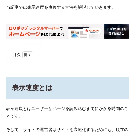
当記事では表示速度を改善する方法を解説していきます。
目次
1
表示
速度
とは
表示速度とは
1.1
表示
速度
が遅
表示速度とはユーザーがページを読み込むまでにかかる時間のこ
いこ
とです。
とに
よる3
つの
そして、サイトの運営者はサイトを高速化するためにも、現在の
デメ