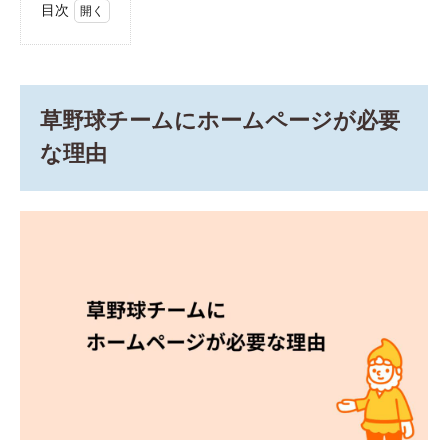
目次
1
草野
球チ
ーム
にホ
草野球チームにホームページが必要
ーム
ペー
な理由
ジが
必要
な理
由
2
草野
球ホ
ーム
ペー
ジの
作り
方
2.1
1. ノ