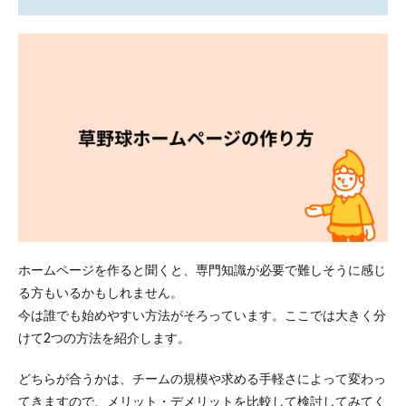
3.1
チー
ム紹
介
3.2
試合
予
定・
カレ
ンダ
ー
3.3
試合
ホームページを作ると聞くと、専門知識が必要で難しそうに感じ
結
果・
る方もいるかもしれません。
アー
今は誰でも始めやすい方法がそろっています。ここでは大きく分
カイ
ブ
けて2つの方法を紹介します。
3.4
どちらが合うかは、チームの規模や求める手軽さによって変わっ
メン
バー
てきますので、メリット・デメリットを比較して検討してみてく