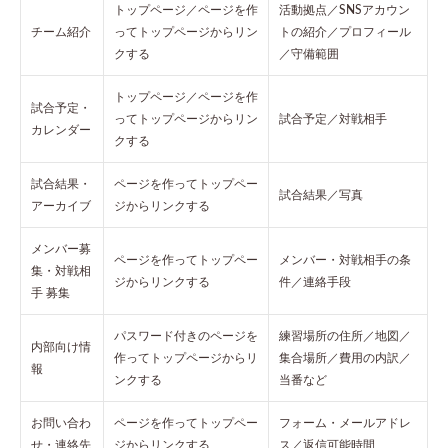
トップページ／ページを作
活動拠点／SNSアカウン
チーム紹介
ってトップページからリン
トの紹介／プロフィール
クする
／守備範囲
トップページ／ページを作
試合予定・
ってトップページからリン
試合予定／対戦相手
カレンダー
クする
試合結果・
ページを作ってトップペー
試合結果／写真
アーカイブ
ジからリンクする
メンバー募
ページを作ってトップペー
メンバー・対戦相手の条
集・対戦相
ジからリンクする
件／連絡手段
手 募集
パスワード付きのページを
練習場所の住所／地図／
内部向け情
作ってトップページからリ
集合場所／費用の内訳／
報
ンクする
当番など
お問い合わ
ページを作ってトップペー
フォーム・メールアドレ
せ・連絡先
ジからリンクする
ス／返信可能時間