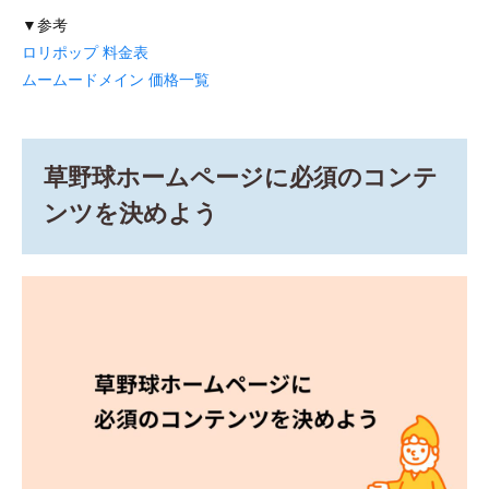
SEO
▼参考
と
「活
ロリポップ 料金表
動し
ムームードメイン 価格一覧
てい
るチ
ー
ム」
に見
草野球ホームページに必須のコンテ
せる
更新
ンツを決めよう
のコ
ツ
8
まと
め