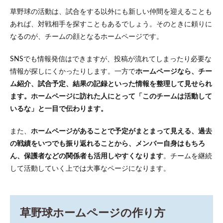
ーコ
ード
草野球の活動は、試合をする以外にも新しい仲間を迎えることも
ツー
あれば、対戦相手を探すこともあるでしょう。そのときに頼りに
ルを
使う
なるのが、チームの顔となるホームページです。
2.2
2.
SNSでも情報発信はできますが、投稿が流れてしまったり必要な
レンタル
サーバー
情報が探しにくかったりします。一方で
ホームページなら、チー
上で
ム紹介、試合予定、結果の記録といった情報を整理して見せられ
WordPress
ます。ホームページに訪れた人にとって「このチームは活動して
で作る
いるな」と一目で伝わります。
3
草野
また、
ホームページがあることで予定がまとまって見える、過去
球ホ
ーム
の戦績をいつでも振り返れることから、メンバー自身はもちろ
ペー
ん、保護者などの関係者も活用しやすくなります
。チームを継続
ジに
して活動していく上では大事なページになります。
必須
のコ
ンテ
ンツ
を決
草野球ホームページの作り方
めよ
う