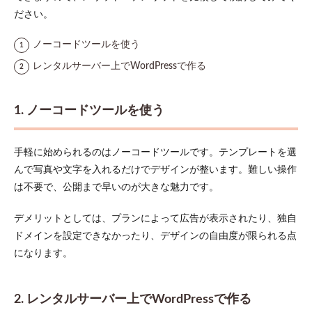
募
ださい。
集・
対戦
ノーコードツールを使う
相手
募集
レンタルサーバー上でWordPressで作る
3.5
お問
い合
1. ノーコードツールを使う
わ
せ・
連絡
手軽に始められるのはノーコードツールです。テンプレートを選
先
んで写真や文字を入れるだけでデザインが整います。難しい操作
4
は不要で、公開まで早いのが大きな魅力です。
コン
テン
デメリットとしては、プランによって広告が表示されたり、独自
ツの
配置
ドメインを設定できなかったり、デザインの自由度が限られる点
を考
になります。
えよ
う
5
2. レンタルサーバー上でWordPressで作る
内部