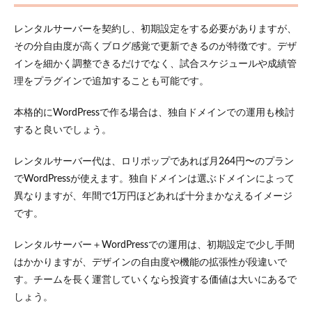
向け
情報
レンタルサーバーを契約し、初期設定をする必要がありますが、
はパ
スワ
その分自由度が高くブログ感覚で更新できるのが特徴です。デザ
ード
インを細かく調整できるだけでなく、試合スケジュールや成績管
付き
ペー
理をプラグインで追加することも可能です。
ジで
管理
本格的にWordPressで作る場合は、独自ドメインでの運用も検討
しよ
すると良いでしょう。
う
6
レンタルサーバー代は、ロリポップであれば月264円〜のプラン
スマ
でWordPressが使えます。独自ドメインは選ぶドメインによって
ート
フォ
異なりますが、年間で1万円ほどあれば十分まかなえるイメージ
ンだ
です。
けで
更
新・
レンタルサーバー＋WordPressでの運用は、初期設定で少し手間
管理
はかかりますが、デザインの自由度や機能の拡張性が段違いで
する
す。チームを長く運営していくなら投資する価値は大いにあるで
方法
しょう。
7